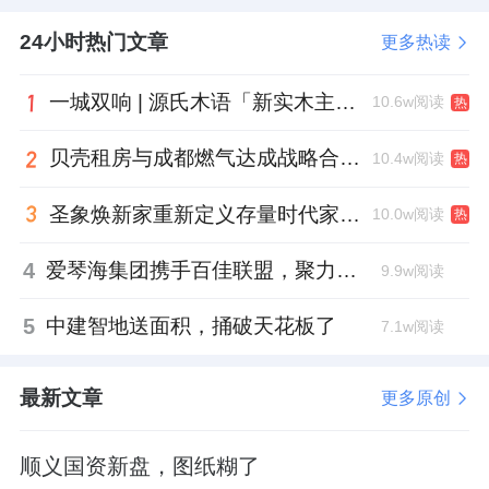
24小时热门文章
更多热读
一城双响 | 源氏木语「新实木主义——黑标生活提案」发布会落地天津，黑标旗舰店盛大启幕
10.6w阅读
热
贝壳租房与成都燃气达成战略合作 打通安全巡检“最后一米”
10.4w阅读
热
圣象焕新家重新定义存量时代家居升级逻辑，筑牢说换就换的底气！
10.0w阅读
热
4
爱琴海集团携手百佳联盟，聚力共拓存量商业新赛道
9.9w阅读
5
中建智地送面积，捅破天花板了
7.1w阅读
最新文章
更多原创
顺义国资新盘，图纸糊了