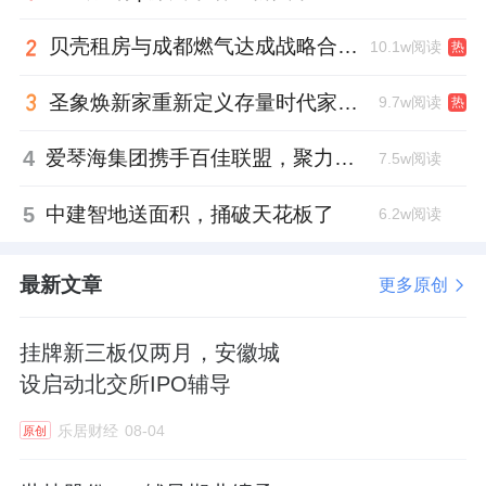
贝壳租房与成都燃气达成战略合作 打通安全巡检“最后一米”
10.1w阅读
热
圣象焕新家重新定义存量时代家居升级逻辑，筑牢说换就换的底气！
9.7w阅读
热
4
爱琴海集团携手百佳联盟，聚力共拓存量商业新赛道
7.5w阅读
5
中建智地送面积，捅破天花板了
6.2w阅读
最新文章
更多原创
挂牌新三板仅两月，安徽城
设启动北交所IPO辅导
乐居财经
08-04
原创