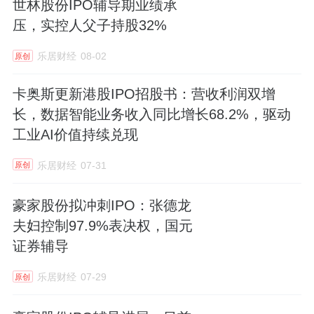
世林股份IPO辅导期业绩承
压，实控人父子持股32%
乐居财经
08-02
原创
卡奥斯更新港股IPO招股书：营收利润双增
长，数据智能业务收入同比增长68.2%，驱动
工业AI价值持续兑现
乐居财经
07-31
原创
豪家股份拟冲刺IPO：张德龙
夫妇控制97.9%表决权，国元
证券辅导
乐居财经
07-29
原创