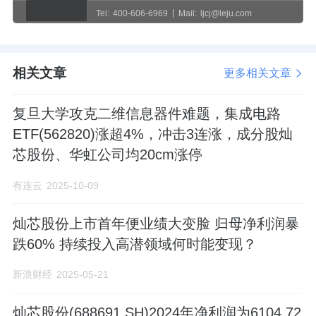
Tel:
400-606-6969
Mail:
ljcj@leju.com
相关文章
更多相关文章
复旦大学攻克二维信息器件难题，集成电路
ETF(562820)涨超4%，冲击3连涨，成分股灿
芯股份、华虹公司均20cm涨停
有连云
2025-10-09
灿芯股份上市首年便业绩大变脸 归母净利润暴
跌60% 持续投入高潜领域何时能变现？
新浪财经
2025-05-21
灿芯股份(688691.SH)2024年净利润为6104.72