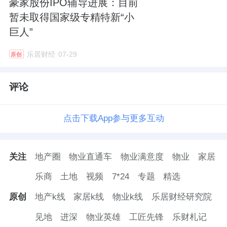
豪家股份IPO辅导进展：目前
暂未取得国家级专精特新“小
巨人”
乐居财经
07-29
原创
评论
点击下载App参与更多互动
关注
地产圈
物业直通车
物业满意度
物业
家居
乐商
土地
视频
7*24
专题
精选
原创
地产k线
家居k线
物业k线
乐居财经研究院
见地
进深
物业英雄
工匠先锋
乐财札记