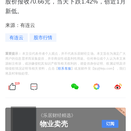
股价报收70.66元，当天下跌1.42%，创近1月
新低。
来源：有连云
有连云
股市行情
重要提示：
本文仅代表作者个人观点，并不代表乐居财经立场。本文旨在为满足广大
用户的信息需求而采集提供，并非商业性或盈利性用途。任何单位或个人认为本文来
源标注有误，或涉嫌侵犯其知识产权等相关权利的，请提供身份证明、权属证明及详
细侵权情况证明等相关资料，点击【
联系客服
】或发邮件至【ljcj@leju.com】，我们
将及时审核处理。
119
《乐居财经精选》
物业卖壳
订阅