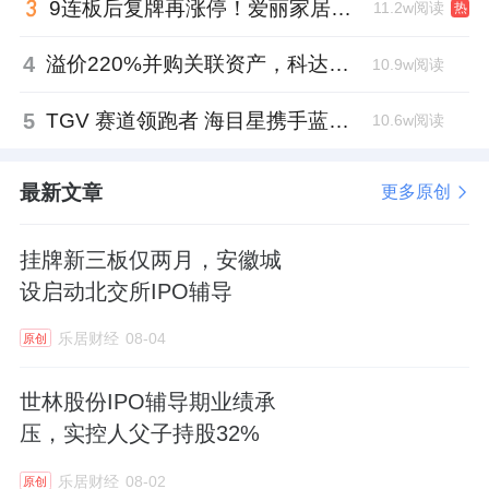
9连板后复牌再涨停！爱丽家居市盈率318倍，跨界收购案尚未落地
11.2w阅读
热
处理等AI算力相关的领域进行了重点布局。
4
溢价220%并购关联资产，科达制造近75亿元重组被否
10.9w阅读
2024年，芯原股份与AI算力相关的芯片设计业
务收入为4.95 亿元，占一站式芯片定制业务收
5
TGV 赛道领跑者 海目星携手蓝思科技掘金先进封装
10.6w阅读
入的比例约为68%。
最新文章
更多原创
而灿芯股份则仅在2024年年报中披露了部
分端侧AI的研发项目，也未披露AI领域相关收
挂牌新三板仅两月，安徽城
入的信息。或许是在AI算力这一热门领域的布
设启动北交所IPO辅导
局相对较少、消费电子等传统领域又持续疲软
的缘故，灿芯股份的单个项目体量有所收缩，
乐居财经
08-04
原创
虽2024年度完成流片验证的项目数量为190
世林股份IPO辅导期业绩承
个，较2023年增长30.14%，芯片设计业务的收
压，实控人父子持股32%
入却较上年同比下降近三成。
乐居财经
08-02
原创