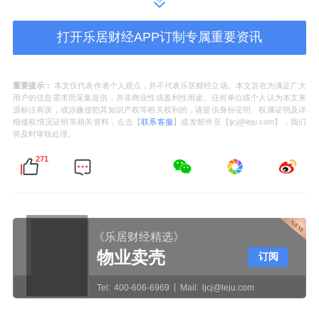
综合毛利率分别为17.25%、17.10%、
打开乐居财经APP订制专属重要资讯
19.63%、26.17%，增长态势明显。
在收入高增、盈利优化下，2020年到2023
重要提示：
本文仅代表作者个人观点，并不代表乐居财经立场。本文旨在为满足广大
用户的信息需求而采集提供，并非商业性或盈利性用途。任何单位或个人认为本文来
年，灿芯股份分别录得归母净利润0.18亿元、
源标注有误，或涉嫌侵犯其知识产权等相关权利的，请提供身份证明、权属证明及详
细侵权情况证明等相关资料，点击【
联系客服
】或发邮件至【ljcj@leju.com】，我们
0.44亿元、0.95亿元、1.70亿元，同比增速分
将及时审核处理。
别为231.27%、147.99%、117.53%、
271
79.70%。
然而，就在整个半导体行业迎来复苏的
2024年，也是公司上市的第一年，灿芯股份却
《乐居财经精选》
物业卖壳
订阅
交上一份营收下降18.77%、归母净利润大降
64.19%的成绩单，这与此前漂亮的增长曲线形
Tel:
400-606-6969
Mail:
ljcj@leju.com
成了鲜明对比。