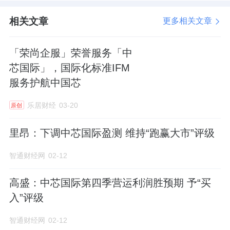
另外值得注意的是，就在灿芯股份的核心
相关文章
更多相关文章
业务收入大幅缩水的同时，同为中国内地一站
「荣尚企服」荣誉服务「中
式芯片定制服务企业
芯原股份
却获得高增。
芯国际」，国际化标准IFM
2024年，灿芯股份的芯片量产业务和芯片
服务护航中国芯
设计业务的收入之和为10.90亿元，同比下降
乐居财经
03-20
原创
18.77%，而芯原股份的一站式芯片定制业务
（包括芯片设计业务、量产业务收入）获得营
里昂：下调中芯国际盈测 维持“跑赢大市”评级
收15.81亿元，同比增长1.09%。
智通财经网
02-12
将其中的芯片设计业务单独比较则差异更
高盛：中芯国际第四季营运利润胜预期 予“买
为明显，去年灿芯股份和芯原股份的该业务营
入”评级
收分别为2.81亿元和7.25亿元，分别同比下降
智通财经网
02-12
28.89%、增长47.18%。