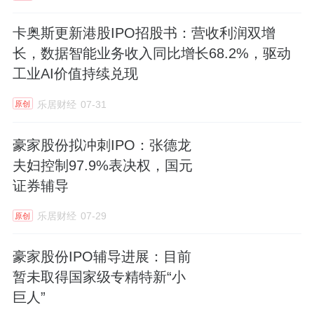
持续投入高潜领域 建议跟踪技术转化
卡奥斯更新港股IPO招股书：营收利润双增
然而，在受到行业波动冲击的同时，2024
长，数据智能业务收入同比增长68.2%，驱动
年灿芯股份也持续加大在汽车电子、端侧AI、
工业AI价值持续兑现
AI+IoT 等高潜力领域的研发布局，为后续行业
乐居财经
07-31
原创
全面复苏后的业绩反击积蓄实力。
豪家股份拟冲刺IPO：张德龙
2024年，灿芯股份的研发费用为1.28亿
夫妇控制97.9%表决权，国元
元，同比增长18.12%，当年新申请发明专利16
证券辅导
项，新获授权发明专利32项。截至2024年末，
乐居财经
07-29
原创
公司累计获得发明专利授权98项、实用新型专
利26项。
豪家股份IPO辅导进展：目前
暂未取得国家级专精特新“小
灿芯股份在车规 MCU领域已获得ISO
巨人”
26262汽车功能安全管理体系认证，达到随机