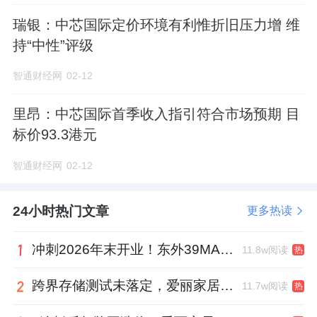
瑞银：中芯国际定价环境有利惟折旧压力增 维
其业务表现的差异或许来自两公司主攻行
持“中性”评级
业领域的不同。2024年灿芯股份营收贡献最高
的下游应用领域为消费电子行业，占比为
智通财经网
02-12
34%，其次是物联网、网络通信和工业控制，
里昂：中芯国际首季收入指引符合市场预期 目
占比分别为25%、17%、11%，四个领域贡献
标价93.3港元
了87%的营收。
智通财经网
02-12
而芯原股份的营收则多来自物联网领域，
占比为35.24%，其次是消费电子、数据处理与
24小时热门文章
更多热读
计算机及周边，占比分别为18.01%、
冲刺2026年末开业！东外39MALL全球招商启幕，重构东直门商圈格局
11.8w阅读
热
17.23%、15.01%，四领域占比超85%。
跨界存储测试未落定，爱丽家居复牌前自揭多重风险
11.7w阅读
热
可见，双方都把物联网、消费电子作为业
绩基本盘进行布局，而芯原股份更多地在数据