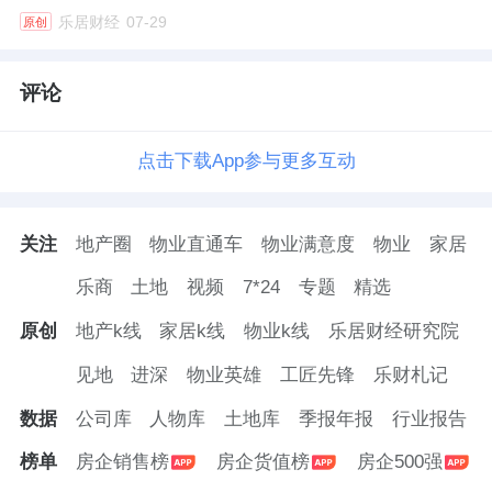
故障安全等级ASIL B级和系统性故障安全等级
乐居财经
07-29
原创
ASIL D级。截至报告期末，公司在车规MCU领
评论
域研发的芯片样片已进入后仿验证阶段，同时
公司多款IP产品目前也在进行车规级认证，公
点击下载App参与更多互动
司已与车规MCU及车规IP领域的一系列客户开
展了合作接洽。
关注
地产圈
物业直通车
物业满意度
物业
家居
在端侧AI和AI+IoT领域，灿芯股份对现有
乐商
土地
视频
7*24
专题
精选
ISP方案进行升级优化，包括优化内部 LDO、
原创
地产k线
家居k线
物业k线
乐居财经研究院
降低不同工作模式下电源消耗等，并优化红外
图像处理等算法、提升图像处理能力，使ISP相
见地
进深
物业英雄
工匠先锋
乐财札记
关技术能够进一步满足安防、监控、智慧城
数据
公司库
人物库
土地库
季报年报
行业报告
市、智能家电等多样化的应用需求。同时，公
榜单
房企销售榜
房企货值榜
房企500强
司积极布局Wi-Fi+BLE Combo芯片领域，开发