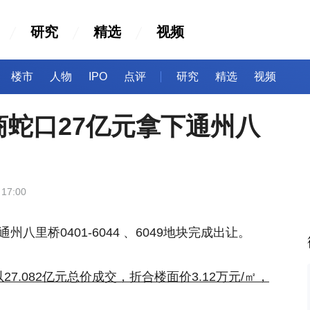
研究
精选
视频
楼市
人物
IPO
点评
研究
精选
视频
商蛇口27亿元拿下通州八
 17:00
，通州八里桥0401-6044 、6049地块完成出让。
以27.082亿元总价成交，折合楼面价3.12万元/
㎡
，