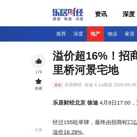
资讯
深度
推荐
深度
地产
物业
家居
溢价超16%！招
里桥河景宅地
179
乐居财经
徐迪
5.1w阅读
2025-04-08
原创
收藏
乐居财经北京 徐迪
4月8日17:00
经过155轮举牌，最终由招商蛇口
分享
溢价16.28%
。