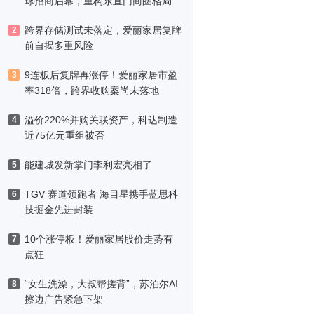
球招商启幕，重构东直门商圈格局
跨界存储测试未落定，爱丽家居复牌
2
前自揭多重风险
9连板后复牌再涨停！爱丽家居市盈
3
率318倍，跨界收购案尚未落地
溢价220%并购关联资产，科达制造
4
近75亿元重组被否
能建城发新掌门李利宏亮相了
5
TGV 赛道领跑者 海目星携手蓝思科
6
技掘金先进封装
10个涨停板！爱丽家居股价走势有
7
点狂
“女生洗澡，大叔帮搓背”，苏泊尔AI
8
擦边广告紧急下架