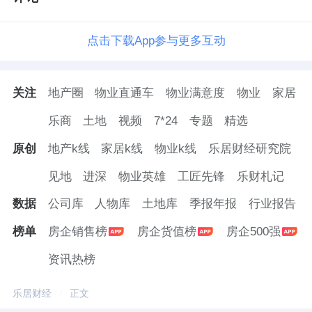
项目观灏组团直线距离南村万博地铁站
2
公里，
点击下载App参与更多互动
距离大石地铁直线
1.7
公里，平时上下班通勤需
要依靠楼巴接驳。
关注
地产圈
物业直通车
物业满意度
物业
家居
另外，
项目被吐槽较多的还有小区较为老旧物
乐商
土地
视频
7*24
专题
精选
业管理、社区配套运营较差等问题。
原创
地产k线
家居k线
物业k线
乐居财经研究院
有网友在网上吐槽：项目“商业街漫天灰尘”、
见地
进深
物业英雄
工匠先锋
乐财札记
“湖景房湖还不如鱼塘大”、“园林维护极差，四
数据
公司库
人物库
土地库
季报年报
行业报告
期多棵树木已枯萎” ……
榜单
房企销售榜
房企货值榜
房企500强
资讯热榜
广地花园的开发主体为广东省番禺广地房地产
乐居财经
正文
开发有限公司，该公司董事长兼总经理为周岳