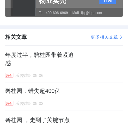
物业卖壳
其实，广地花园也有过高光时刻，
2021
年项目
订阅
三期曾一度涨到均价
4.3
万
/
平。
Tel:
400-606-6969
Mail:
ljcj@leju.com
不过时易境迁，现如今，价格降了将近一半。
相关文章
更多相关文章
贝壳找房
数据显示，项目附近的二手房华南新
城、中环品悦挂牌均价为
2.7
万
/
平。
年度过半，碧桂园带着紧迫
感
这两个小区，最早的在2001年已建成，楼龄最
久的至今已二十多年。
乐居财经
08-06
原创
广地花园作为一手房，房价甚至连二手房都比
碧桂园，错失超400亿
不上。
乐居财经
08-02
原创
从三月以来网签量的提升，可以看出项目似乎
碧桂园 ，走到了关键节点
正在以价换量。