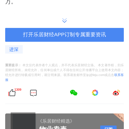
万。
据此的单价在
2.4
万
-2.9
万左右。
临近万博
CBD
、准现房，这样的价格确实很
打开乐居财经APP订制专属重要资讯
笋。
进深
可以对比的是，万博板块近年来推出的多为改
善盘均价在
4.9-6.5
万左右。
重要提示：
本文仅代表作者个人观点，并不代表乐居财经立场。 本文著作权，归乐
居财经所有。未经允许，任何单位或个人不得在任何公开传播平台上使用本文内容；
经允许进行转载或引用时，请注明来源。联系请发邮件至ljcj@leju.com或点击
联系客
如长隆万博悦府均价在
5.5-6.5
万
/
平，越秀瑞麓
服
府
5.3-5.7
万
/
平，越秀万博和臻
4.9-5.9
万
/
平。
1309
即便同样较大性价比的锦绣香江花园，也要
2.6
万
/
平起。
《乐居财经精选》