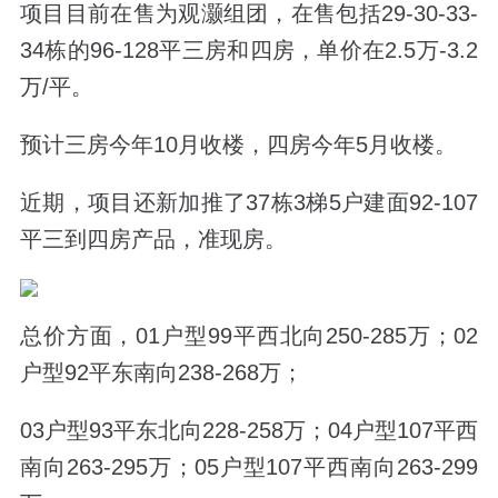
项目目前在售为观灏组团，在售包括
29-30-33-
34
栋的
96-128
平三房和四房，单价在
2.5
万
-3.2
万
/
平。
预计三房今年
10
月收楼，四房今年
5
月收楼。
近期，项目还新加推了
37
栋
3
梯
5
户建面
92-107
平三到四房产品，准现房。
总价方面，
01
户型
99
平西北向
250-285
万；
02
户型
92
平东南向
238-268
万；
03
户型
93
平东北向
228-258
万；
04
户型
107
平西
南向
263-295
万；
05
户型
107
平西南向
263-299