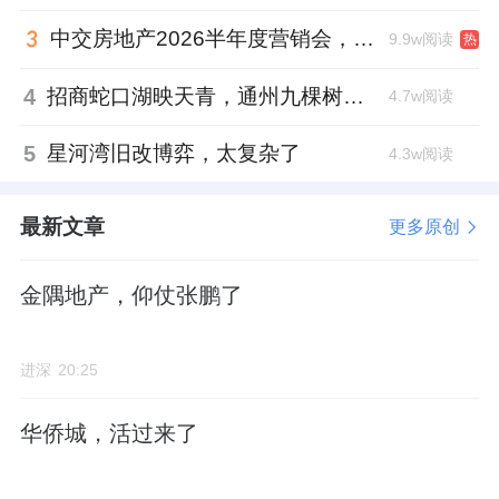
以新推的
37
栋产品为例，项目
92
平产品只做了
中交房地产2026半年度营销会，绿城祝军现身了
9.9w阅读
热
3
房
2
卫，入户门还正对卫生间，厨房在卧室隔
壁。
4
招商蛇口湖映天青，通州九棵树首座宋韵新盘
4.7w阅读
5
星河湾旧改博弈，太复杂了
4.3w阅读
107
平的产品，同样只做了
3
房
2
卫，还存在主
卧门正对厕所，主卧卫生间窗户对着阳台，私
最新文章
更多原创
密性不够等问题。
金隅地产，仰仗张鹏了
要知道，现在的新规产品迭代之快，让人眼花
进深
20:25
缭乱。
华侨城，活过来了
不仅小面积产品做到三房四房，飘窗、阳台、
设备平台说送就送。