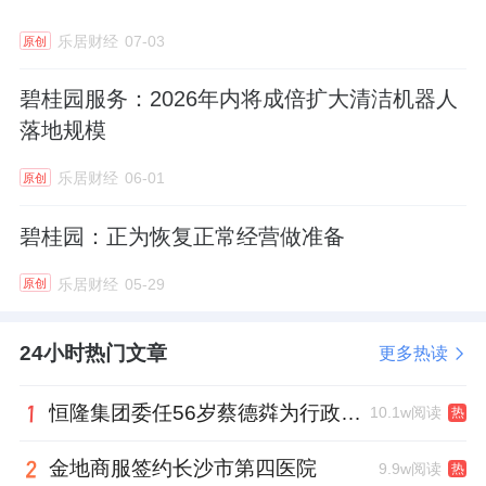
回看过去两年的情况，广地花园的去化并不那
乐居财经
07-03
原创
么理想。
碧桂园服务：2026年内将成倍扩大清洁机器人
乐居财经查阅广州住建局数据，广地花园在
落地规模
2023
年
6
月、
8
月取的两张预售证，至今网签去
乐居财经
06-01
原创
化率约为
61%
左右。
碧桂园：正为恢复正常经营做准备
乐居财经
05-29
原创
当然，项目价格缩水，原因还有很多方面。
首先从产品上来讲，随着市场逐渐被新规产品
24小时热门文章
更多热读
占据，广地花园的竞争力明显偏弱。
恒隆集团委任56岁蔡德粦为行政总裁、年薪2052万港元，曾任星巴克中国CEO
10.1w阅读
热
其使用率明显偏低，户型设计也存在槽点。
金地商服签约长沙市第四医院
9.9w阅读
热