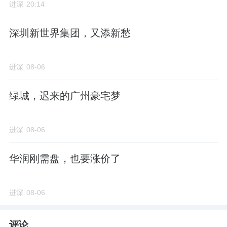
进深
20:14
使用率远远吊打以往的新规前产品。
深圳新世界集团，又添新愁
尚且不说，整个项目看，广地花园还存在不少
劣势。
进深
08-06
首先一点，是其产权年限问题。
绿城，迟来的广州豪宅梦
项目于
1997
年正式面市，至今已有
28
年，土地
进深
08-06
产权年限剩余已不足
50
年。
华润刚需盘，也要涨价了
也就是说，项目虽然是一手房，但其土地年限
已跟二手房无疑了。
进深
08-06
其次，项目虽然靠近万博
CBD
，但距离地铁并
不近。
评论