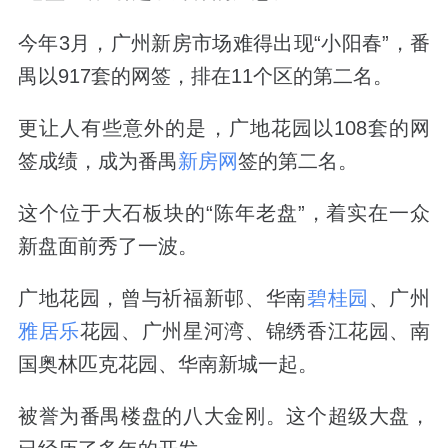
今年
3
月，广州新房市场难得出现“小阳春”，番
禺以
917
套的网签，排在
11
个区的第二名。
更让人有些意外的是，广地花园以
108
套的网
签成绩，成为番禺
新房网
签的第二名。
这个位于大石板块的“陈年老盘”，着实在一众
新盘面前秀了一波。
广地花园，曾与祈福新邨、华南
碧桂园
、广州
雅居乐
花园、广州星河湾、锦绣香江花园、南
国奥林匹克花园、华南新城一起。
被誉为番禺楼盘的八大金刚。
这个超级大盘，