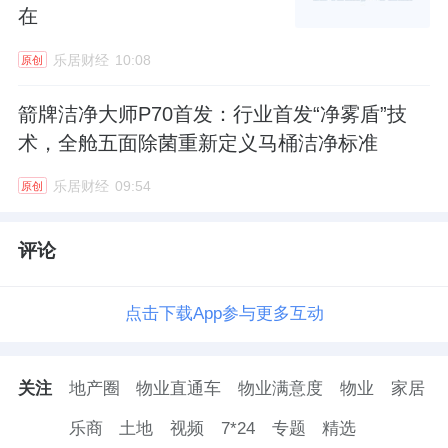
在
乐居财经
10:08
原创
箭牌洁净大师P70首发：行业首发“净雾盾”技
术，全舱五面除菌重新定义马桶洁净标准
乐居财经
09:54
原创
评论
点击下载App参与更多互动
关注
地产圈
物业直通车
物业满意度
物业
家居
乐商
土地
视频
7*24
专题
精选