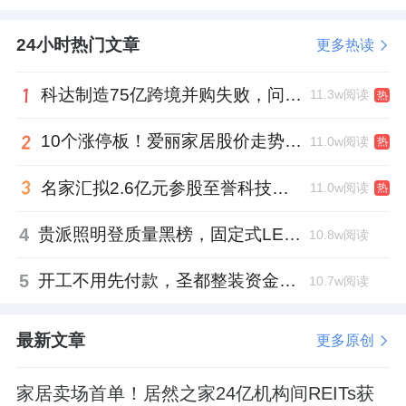
24小时热门文章
更多热读
科达制造75亿跨境并购失败，问题出在哪一关？
11.3w阅读
热
10个涨停板！爱丽家居股价走势有点狂
11.0w阅读
热
名家汇拟2.6亿元参股至誉科技，跨界布局工业级固态存储
11.0w阅读
热
4
贵派照明登质量黑榜，固定式LED灯具抽检不合格
10.8w阅读
5
开工不用先付款，圣都整装资金存管服务总额破50亿元
10.7w阅读
最新文章
更多原创
家居卖场首单！居然之家24亿机构间REITs获