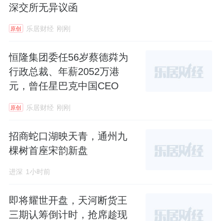
深交所无异议函
乐居财经
刚刚
原创
恒隆集团委任56岁蔡德粦为
行政总裁、年薪2052万港
元，曾任星巴克中国CEO
乐居财经
刚刚
原创
招商蛇口湖映天青，通州九
棵树首座宋韵新盘
进深
1小时前
即将耀世开盘，天河断货王
三期认筹倒计时，抢席趁现