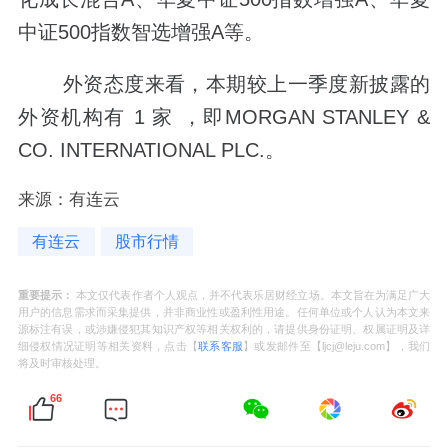
中证500指数智选增强A等。
外资态度来看，本期较上一季度新披露的
外资机构有 1 家 ，即MORGAN STANLEY &
CO. INTERNATIONAL PLC.。
来源：有连云
有连云
股市行情
重要提示：
本文仅代表作者个人观点，并不代表乐居财经立场。本文旨在为满足广大
用户的信息需求而采集提供，并非商业性或盈利性用途。任何单位或个人认为本文来
源标注有误，或涉嫌侵犯其知识产权等相关权利的，请提供身份证明、权属证明及详
细侵权情况证明等相关资料，点击【
联系客服
】或发邮件至【ljcj@leju.com】，我们
将及时审核处理。
66