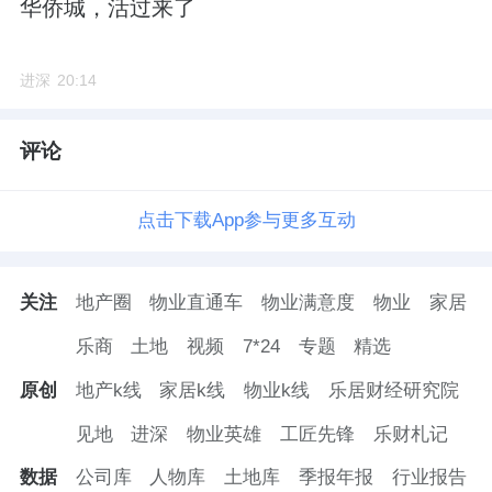
华侨城，活过来了
进深
20:14
评论
点击下载App参与更多互动
关注
地产圈
物业直通车
物业满意度
物业
家居
乐商
土地
视频
7*24
专题
精选
原创
地产k线
家居k线
物业k线
乐居财经研究院
见地
进深
物业英雄
工匠先锋
乐财札记
数据
公司库
人物库
土地库
季报年报
行业报告