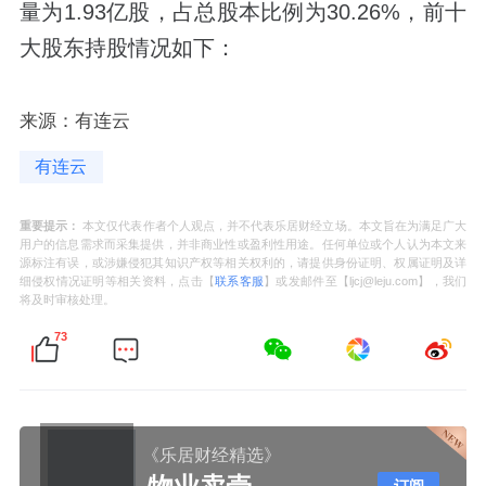
量为1.93亿股，占总股本比例为30.26%，前十
大股东持股情况如下：
来源：有连云
有连云
重要提示：
本文仅代表作者个人观点，并不代表乐居财经立场。本文旨在为满足广大
用户的信息需求而采集提供，并非商业性或盈利性用途。任何单位或个人认为本文来
源标注有误，或涉嫌侵犯其知识产权等相关权利的，请提供身份证明、权属证明及详
细侵权情况证明等相关资料，点击【
联系客服
】或发邮件至【ljcj@leju.com】，我们
将及时审核处理。
73
《乐居财经精选》