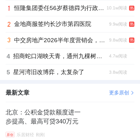
恒隆集团委任56岁蔡德粦为行政总裁、年薪2052万港元，曾任星巴克中国CEO
10.1w阅读
热
金地商服签约长沙市第四医院
9.9w阅读
热
中交房地产2026半年度营销会，绿城祝军现身了
9.8w阅读
热
4
招商蛇口湖映天青，通州九棵树首座宋韵新盘
4.7w阅读
5
星河湾旧改博弈，太复杂了
3.8w阅读
最新文章
更多原创
北京：公积金贷款额度进一
步提高、最高可贷340万元
乐居财经
刚刚
原创