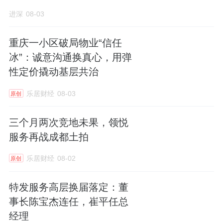
进深
08-03
重庆一小区破局物业“信任
冰”：诚意沟通换真心，用弹
性定价撬动基层共治
乐居财经
08-03
原创
三个月两次竞地未果，领悦
服务再战成都土拍
乐居财经
08-02
原创
特发服务高层换届落定：董
事长陈宝杰连任，崔平任总
经理