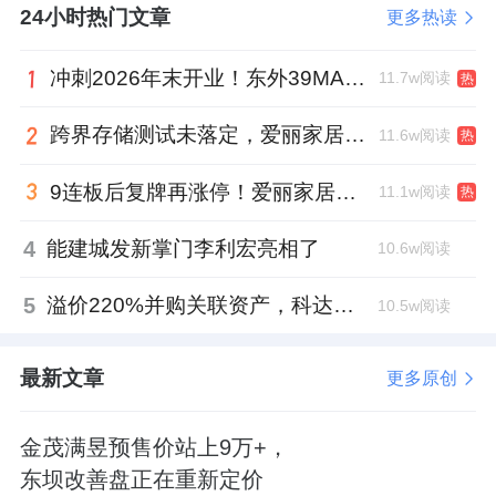
24小时热门文章
更多热读
冲刺2026年末开业！东外39MALL全球招商启幕，重构东直门商圈格局
11.7w阅读
热
跨界存储测试未落定，爱丽家居复牌前自揭多重风险
11.6w阅读
热
9连板后复牌再涨停！爱丽家居市盈率318倍，跨界收购案尚未落地
11.1w阅读
热
4
能建城发新掌门李利宏亮相了
10.6w阅读
5
溢价220%并购关联资产，科达制造近75亿元重组被否
10.5w阅读
最新文章
更多原创
金茂满昱预售价站上9万+，
东坝改善盘正在重新定价