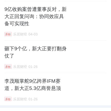
9亿收购案曾遭董事反对，新
大正回复问询：协同效应具
备可实现性
乐居财经
04-03
原创
砸下9个亿，新大正要打翻身
仗了
乐居财经
01-26
原创
李茂顺掌舵9亿跨界IFM赛
道，新大正5.3亿商誉悬顶
乐居财经
01-26
原创