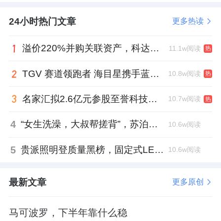
24小时热门文章
更多热读
溢价220%并购关联资产，科达制造近75亿元重组被否
11.1w阅读
热
TGV 赛道领跑者 海目星携手蓝思科技掘金先进封装
10.8w阅读
热
名家汇拟2.6亿元参股至誉科技，跨界布局工业级固态存储
10.7w阅读
热
4
“女生洗澡，大叔帮搓背”，苏泊尔AI擦边广告紧急下架
10.6w阅读
5
贵派照明登质量黑榜，固定式LED灯具抽检不合格
10.6w阅读
最新文章
更多原创
马可波罗，下半年靠什么稳