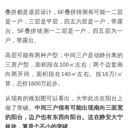
叠拼都是退层设计，
6F
叠拼猜测有可能一二层
是一户，三层是平层，四五六层是一户，带露
台。
5F
叠拼猜测一二层是一户，四五层为一
户，带露台。
高层可能有两种户型：中间三户是动静分离的
三房户型，面积段在
100
㎡左右；两个边套南
向两开间，面积段在
140
㎡左右。按
16
万
/
㎡
算，总价
1600
万起步。
从现有的规划图可以看出，大华此次在阳台上
做了突破。
中间三户很有可能出现南向三面宽
的阳台，边户也有东西向阳台。
这在静安大宁
板块，算是个不小的突破。