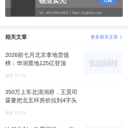
物业卖壳
111-21
地块，溢价率
32.31%
，折合楼板价
订阅
92659
元
/
㎡。装修标准不小于
5000
元
/
㎡，配建
Tel:
400-606-6969
Mail:
ljcj@leju.com
2500
平米的社区商业，开发难度不小。
华扬房地产成立于
2019
年
11
月，法定代表人为
相关文章
更多相关文章
朱录松。此人同时也是大华集团总裁。
2026前七月北京拿地货值
在竞拍现场，大华从一开始就不断举牌，颇有
榜：华润置地125亿登顶
势在必得的架势，最后击中绿城、中海、招
进深
07-31
商、
华发
等一众国央企成功拿地。
350万上车北清润府，王昊司
这是大宁有史以来最高的楼板价。
霖要把北五环房价拉到4字头
大宁板块已经很久没有新房供应了。最近的一
进深
07-23
次是去年五批次土拍，
中建玖合
拿下大宁灵石
社区
N070402
单元
094a-14
地块，楼板价
68280