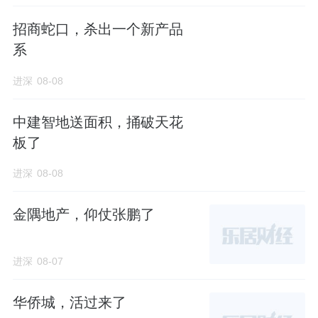
个距离不算近，内环高架约
850
米，南北高架
约
1.2
公里；教育方面有风华初级中学（南校
招商蛇口，杀出一个新产品
系
区）、闸北实验小学东校区、宜川中学。
进深
08-08
商业方面，有久光中心、大宁国际商业广场、
五月花生活广场、上海
金融街
购物中心；医疗
中建智地送面积，捅破天花
及休闲方面，有第十人民医院、大宁公园、闸
板了
北公园、静安体育中心。
进深
08-08
金隅地产，仰仗张鹏了
进深
08-07
华侨城，活过来了