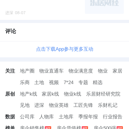
进深
08-07
评论
点击下载App参与更多互动
关注
地产圈
物业直通车
物业满意度
物业
家居
乐商
土地
视频
7*24
专题
精选
原创
地产k线
家居k线
物业k线
乐居财经研究院
见地
进深
物业英雄
工匠先锋
乐财札记
数据
公司库
人物库
土地库
季报年报
行业报告
榜单
房企销售榜
房企货值榜
房企500强