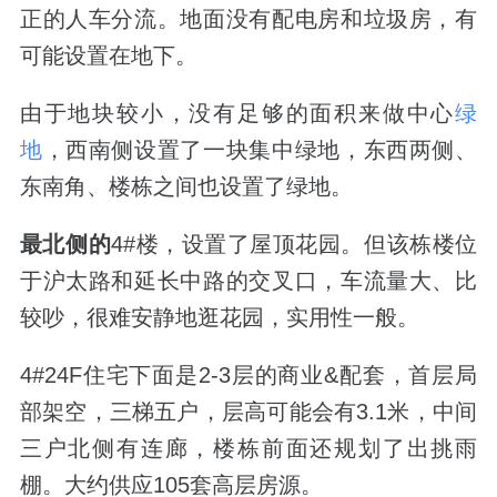
正的人车分流。地面没有配电房和垃圾房，有
可能设置在地下。
由于地块较小，没有足够的面积来做中心
绿
地
，西南侧设置了一块集中绿地，东西两侧、
东南角、楼栋之间也设置了绿地。
最北侧的
4#
楼，设置了屋顶花园。
但该栋楼位
于沪太路和延长中路的交叉口，车流量大、比
较吵，很难安静地逛花园，
实用性一般。
4#24F
住宅下面是
2-3
层的商业
&
配套，首层局
部架空，三梯五户，
层高可能会有
3.1
米，
中间
三户北侧有连廊，楼栋前面还规划了出挑雨
棚。大约供应
105
套高层房源。