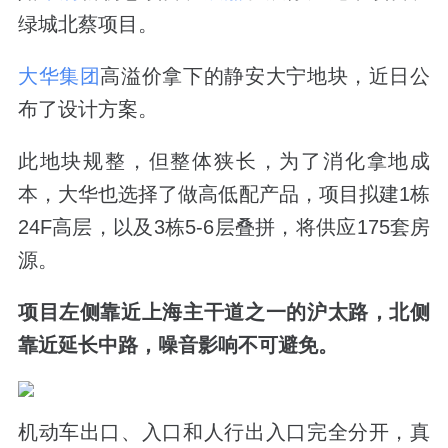
绿城北蔡项目。
大华集团
高溢价拿下的静安大宁地块，近日公
布了设计方案。
此地块规整，但整体狭长，为了消化拿地成
本，大华也选择了做高低配产品，项目拟建
1
栋
24F
高层，以及
3
栋
5-6
层叠拼，将供应
175
套房
源。
项目左侧靠近上海主干道之一的沪太路，北侧
靠近延长中路，噪音影响不可避免。
机动车出口、入口和人行出入口完全分开，真