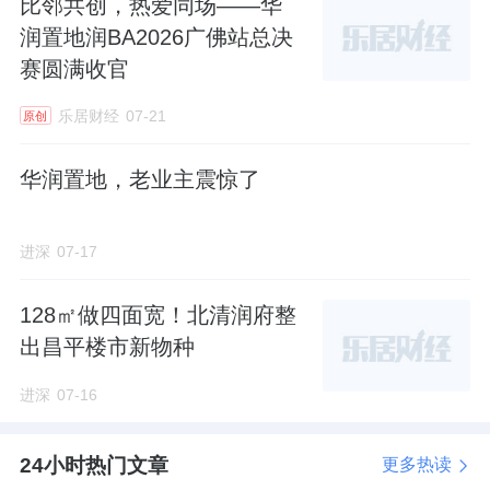
比邻共创，热爱同场——华
元
/
平米，案名已定为“玖上琅宸”，目前生活体
润置地润BA2026广佛站总决
验馆已开放接待，预计
7
月开放售楼处和样板
赛圆满收官
间。
乐居财经
07-21
原创
玖上琅宸是大华大宁项目面临的最大对手。对
华润置地，老业主震惊了
比下来，大华项目并不占优势，它的楼面价直
接贵了约
2.5
万
/
㎡。
进深
07-17
从地理位置来看，大华项目说是在大宁，
其实
128㎡做四面宽！北清润府整
是个“边角料”地块，
一街之隔就是普陀宜川地
出昌平楼市新物种
界
，
离大宁核心设施较远，视野也不如玖上琅
宸。中建玖合项目位置更接近大宁核心，南向
进深
07-16
即大宁公园，周边大宁三大核心商业均在
1
公里
24小时热门文章
更多热读
范围内。