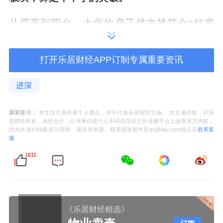
从层高到阳台，大华的房子越来越符合“好房
子”标准。
打开乐居财经APP订制专属重要资讯
叠墅面积段可能在
180-220
㎡左右。按照
18
万
/
进深
㎡的单价算，总价在
3200
万起步。西侧紧邻沪
重要提示：
本文仅代表作者个人观点，并不代表乐居财经立场。 本文著作权，归乐
太路，价格预计会优惠。
最贵的叠墅要卖到
居财经所有。未经允许，任何单位或个人不得在任何公开传播平台上使用本文内容；
经允许进行转载或引用时，请注明来源。联系请发邮件至ljcj@leju.com或点击
联系客
4000
万一套，在这个地段不拿出点过硬的产品
服
实力，可能不太好卖。
1611
今年
3
月底的三批次土拍中，大华集团旗下的上
海华杨房地产开发有限公司（简称“华扬房地
产”）以总价
24.85
亿竞得静安区
N070302
单元
《乐居财经精选》