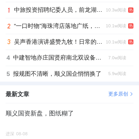
从项目定位来看，中建玖合走的是高端豪宅路
中旅投资招聘纪委人员，前龙湖副总裁胡若翔掌舵
10.3w阅读
热
线，产品预计包括
120
、
150
、
175
、
200
、
270
“一口时物”海珠湾店落地广纸，越秀地产以“新鲜现制”商业新场景打造社区高品质生活
10.1w阅读
热
㎡，以及少量
400-520
㎡顶层复式特殊产品，
规划方面也颇具亮点，小区有下沉庭院、首层
吴声香港演讲盛赞九牧！日常的小锚点变成科技突破点！
10.1w阅读
热
架空，部分户型有私家泳池和悬挑设计，
预计
4
中建智地亦庄国贤府南北双设备平台，得房率创区域新高
7.0w阅读
售价在
16
万
/
㎡。在大华的
18
万单价面前，玖
上琅宸的价格稍显友好。
5
报规图不清晰，顺义国企悄悄换了
5.9w阅读
二手房方面，大华大宁项目的斜对面是大宁瑞
最新文章
更多原创
士花园，最新成交价在
10-12.5
万
/
㎡之间。
顺义国资新盘，图纸糊了
大华大宁项目的周边配套还是很给力的。
交通方面，距离
1
号线延长路站约
1.2
公里，这
进深
08-08