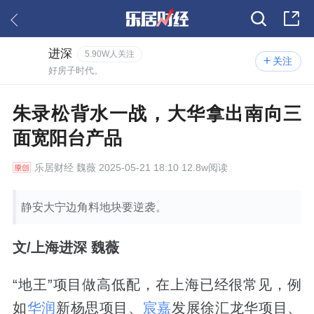
进深
5.90W人关注
关注
好房子时代。
朱录松背水一战，大华拿出南向三
面宽阳台产品
乐居财经
魏薇 2025-05-21 18:10 12.8w阅读
静安大宁边角料地块要逆袭。
文/上海进深 魏薇
“地王”项目做高低配，在上海已经很常见，例
如
华润
新杨思项目、
宸嘉
发展徐汇龙华项目、