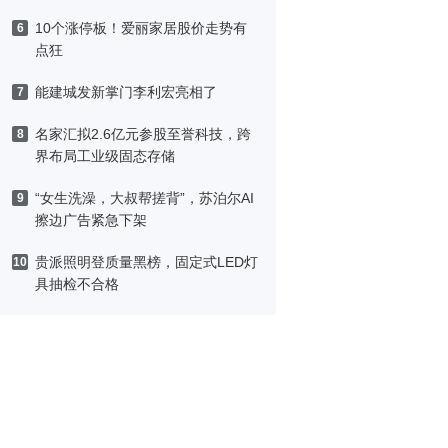
10个涨停板！爱丽家居股价走势有
6
点狂
能建城发新掌门李利宏亮相了
7
名家汇拟2.6亿元参股至誉科技，跨
8
界布局工业级固态存储
“女生洗澡，大叔帮搓背”，苏泊尔AI
9
擦边广告紧急下架
贵派照明登质量黑榜，固定式LED灯
10
具抽检不合格