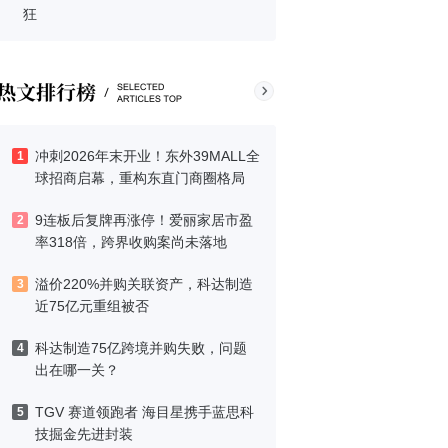
狂
冲刺2026年末开业！东外39MALL全
1
球招商启幕，重构东直门商圈格局
9连板后复牌再涨停！爱丽家居市盈
2
率318倍，跨界收购案尚未落地
溢价220%并购关联资产，科达制造
3
近75亿元重组被否
科达制造75亿跨境并购失败，问题
4
出在哪一关？
TGV 赛道领跑者 海目星携手蓝思科
5
技掘金先进封装