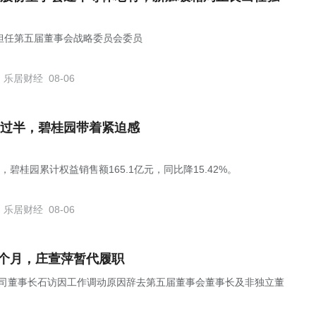
担任第五届董事会战略委员会委员
乐居财经
08-06
过半，碧桂园带着紧迫感
，碧桂园累计权益销售额165.1亿元，同比降15.42%。
乐居财经
08-06
4个月，庄萱萍暂代履职
布公告，公司董事长石访因工作调动原因辞去第五届董事会董事长及非独立董