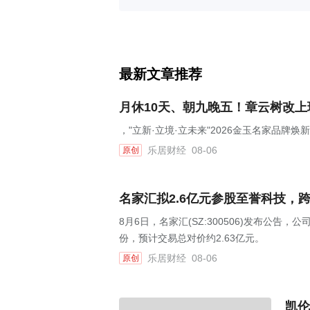
最新文章推荐
月休10天、朝九晚五！章云树改
，"立新·立境·立未来"2026金玉名家品牌
乐居财经
08-06
原创
名家汇拟2.6亿元参股至誉科技，
8月6日，名家汇(SZ:300506)发布公告
份，预计交易总对价约2.63亿元。
乐居财经
08-06
原创
凯伦