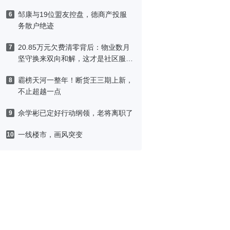
邹康与19位盟友控盘，德商产投服
6
务散户绝迹
20.85万元欠费清零背后：物业数月
7
坚守换来双向和解，这才是社区服务
该有的模样
霸榜天河一整年！断货王三期上新，
8
不止超越一点
佘学彬已定好行动纲领，老将离职了
9
一线楼市，画风突变
10