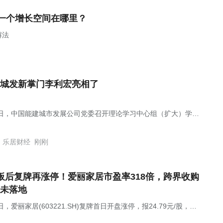
一个增长空间在哪里？
解法
城发新掌门李利宏亮相了
5日，中国能建城市发展公司党委召开理论学习中心组（扩大）学习
会议由中国能建首席专家，公司党委书记、董事长李利宏主持。
乐居财经
刚刚
板后复牌再涨停！爱丽家居市盈率318倍，跨界收购
未落地
日，爱丽家居(603221.SH)复牌首日开盘涨停，报24.79元/股，总
为60.06亿元。此前公司因股价连续异动，于8月3日起停牌核查