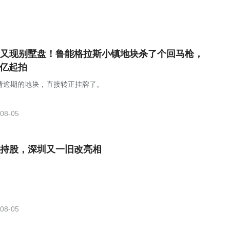
又现别墅盘！鲁能格拉斯小镇地块杀了个回马枪，
96亿起拍
请逾期的地块，直接转正挂牌了。
08-05
持股，深圳又一旧改亮相
08-05