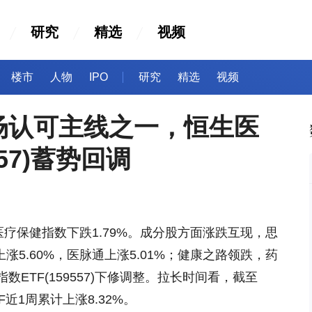
研究
精选
视频
楼市
人物
IPO
研究
精选
视频
场认可主线之一，恒生医
557)蓄势回调
，恒生医疗保健指数下跌1.79%。成分股方面涨跌互现，思
上涨5.60%，医脉通上涨5.01%；健康之路领跌，药
ETF(159557)下修调整。拉长时间看，截至
F近1周累计上涨8.32%。