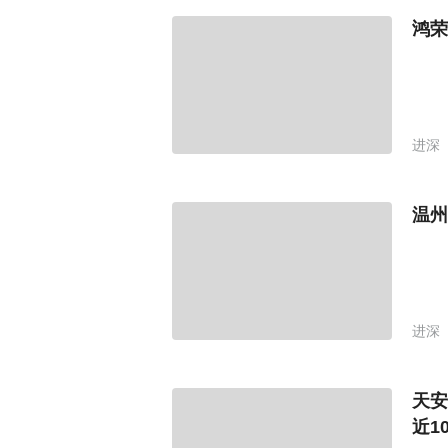
鸿荣
进深
温州
进深
天安
近1