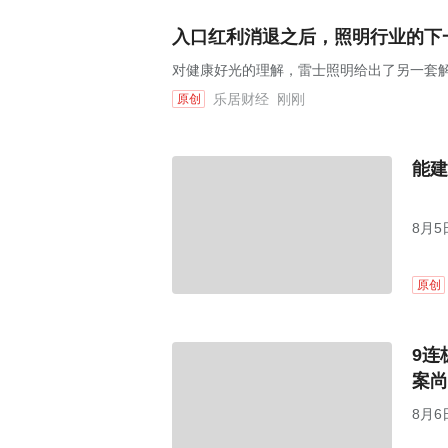
入口红利消退之后，照明行业的下
对健康好光的理解，雷士照明给出了另一套
乐居财经
刚刚
原创
能建
8月
会，
原创
9连
案尚
8月6
市值