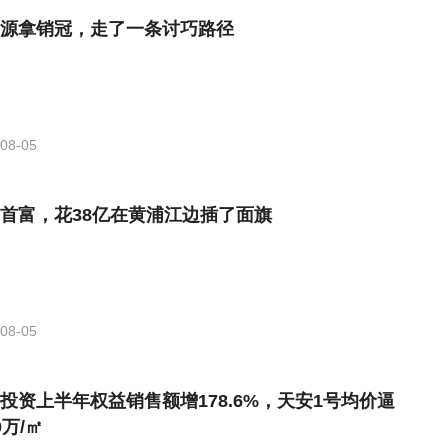
源拿销冠，走了一条讨巧路径
08-05
首富，花38亿在黄浦江边插了面旗
08-05
投资上半年权益销售额增178.6%，天安1号均价逼
0万/㎡