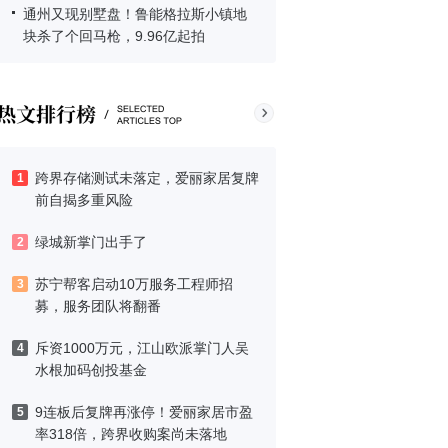
通州又现别墅盘！鲁能格拉斯小镇地
块杀了个回马枪，9.96亿起拍
跨界存储测试未落定，爱丽家居复牌
1
前自揭多重风险
绿城新掌门出手了
2
苏宁帮客启动10万服务工程师招
3
募，服务团队将翻番
斥资1000万元，江山欧派掌门人吴
4
水根加码创投基金
9连板后复牌再涨停！爱丽家居市盈
5
率318倍，跨界收购案尚未落地