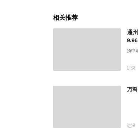
相关推荐
通州
9.
预申
进深
万科
进深