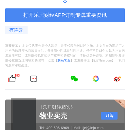
回撤方面，截至2025年6月18日，红利低波
打开乐居财经APP订制专属重要资讯
100ETF今年以来最大回撤6.18%，相对基准回
有连云
撤0.10%，在可比基金中回撤最小。回撤后修
复天数为36天，在可比基金中回撤后修复最
重要提示：
本文仅代表作者个人观点，并不代表乐居财经立场。本文旨在为满足广大
快。
用户的信息需求而采集提供，并非商业性或盈利性用途。任何单位或个人认为本文来
源标注有误，或涉嫌侵犯其知识产权等相关权利的，请提供身份证明、权属证明及详
细侵权情况证明等相关资料，点击【
联系客服
】或发邮件至【ljcj@leju.com】，我们
费率方面，红利低波100ETF管理费率为
将及时审核处理。
0.15%，托管费率为0.05%，费率在可比基金
193
中最低。
跟踪精度方面，截至2025年6月18日，红利低
《乐居财经精选》
波100ETF近半年跟踪误差为0.051%，在可比
物业卖壳
订阅
基金中跟踪精度较高。
Tel:
400-606-6969
Mail:
ljcj@leju.com