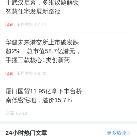
于武汉启幕，多维议题解锁
合计占比19.64%。
智慧住宅发展新路径
（文中个股仅作示例，不构成实际投资建议。
乐居财经
07-17
原创
基金有风险，投资需谨慎。）
华健未来港交所上市破发跌
红利低波100ETF(159307)，场外联接(博时中
超2%、总市值58.7亿港元，
证红利低波动100ETF联接A：021550；博时中
手握三款核心1类创新药
证红利低波动100ETF联接C：021551)，相关
乐居财经
06-23
原创
指数基金(博时中证红利低波动100指数发起式
A：019853；博时中证红利低波动100指数发起
厦门国贸11.95亿拿下丰台桥
式C：019854)。
南低密宅地，溢价15.7%
以上产品风险等级为：中 （此为管理人评级，
进深
06-18
具体销售以各代销机构评级为准）
24小时热门文章
更多热读