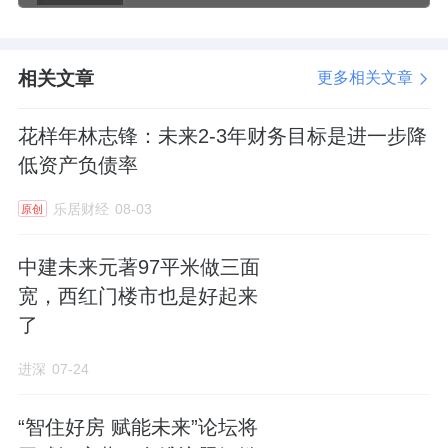
红利低波100ETF紧密跟踪中证红利低波动100
指数，中证红利低波动100指数选取100只流动
相关文章
更多相关文章
性好、连续分红、股息率高且波动率低的上市
公司证券作为指数样本，采用股息率/波动率加
花样年林志锋：未来2-3年财务目标是进一步降
权，以反映股息率高且波动率低的上市公司证
低资产负债率
券的整体表现。
乐居财经
08-03
原创
数据显示，截至2025年5月30日，中证红利低
中建未来元著97平米做三面
波动100指数(930955)前十大权重股分别为冀
宽，西红门楼市也是好起来
中能源(000937)、
大秦铁路
(601006)、
厦门国
了
贸
(600755)、北元集团(601568)、养元饮品
(603156)、
陕西煤业
(601225)、嘉化能源
进深
07-24
(600273)、
中国石化
(600028)、
雅戈尔
“智住好房 赋能未来”论坛将
(600177)、
中国神华
(601088)，前十大权重股