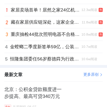
来源：有连云
家居卖场首单！居然之家24亿机构间REITs获深交所无异议函
12.3w阅读
热
藏在家居供应链深处，这家企业正在悄悄转型
11.8w阅读
热
重庆抽检44批次照明电器不合格，木林森全资子公司被点名
10.8w阅读
热
4
金螳螂二季度新签单59亿，公装业务贡献逾八成
10.7w阅读
5
恒隆集团委任56岁蔡德粦为行政总裁、年薪2052万港元，曾任星巴克中国CEO
10.6w阅读
最新文章
更多原创
北京：公积金贷款额度进一
步提高、最高可贷340万元
乐居财经
08-07
原创