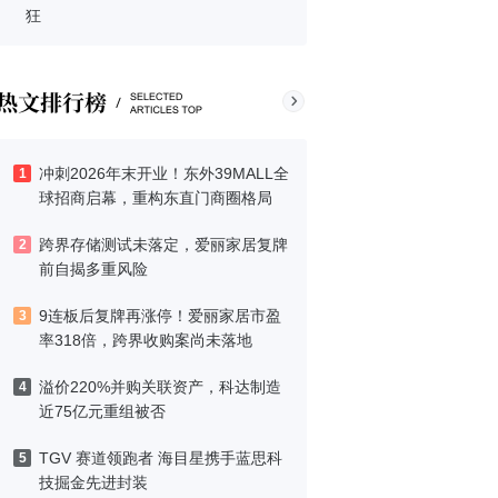
狂
冲刺2026年末开业！东外39MALL全
1
球招商启幕，重构东直门商圈格局
跨界存储测试未落定，爱丽家居复牌
2
前自揭多重风险
9连板后复牌再涨停！爱丽家居市盈
3
率318倍，跨界收购案尚未落地
溢价220%并购关联资产，科达制造
4
近75亿元重组被否
TGV 赛道领跑者 海目星携手蓝思科
5
技掘金先进封装