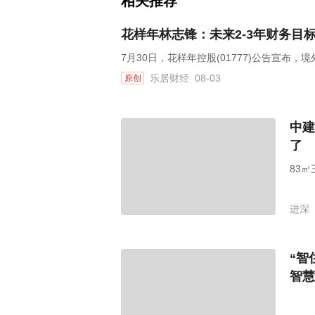
相关推荐
花样年林志锋：未来2-3年财务目
7月30日，花样年控股(01777)公告宣布
乐居财经
08-03
原创
中建
了
83
进深
“智
智慧