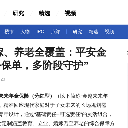
研究
精选
视频
楼市
人物
IPO
点评
研究
精选
视频
嫁、养老全覆盖：平安金
份保单，多阶段守护”
:23
未来年金保险（分红型）
（以下简称“金越未来年
计，精准回应现代家庭对于子女未来的长远规划需
及青年设计，通过“基础责任+可选责任”的灵活组合，
子女定制涵盖教育、立业、婚嫁乃至养老的综合保障方