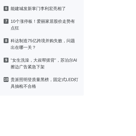
能建城发新掌门李利宏亮相了
6
10个涨停板！爱丽家居股价走势有
7
点狂
科达制造75亿跨境并购失败，问题
8
出在哪一关？
“女生洗澡，大叔帮搓背”，苏泊尔AI
9
擦边广告紧急下架
贵派照明登质量黑榜，固定式LED灯
10
具抽检不合格