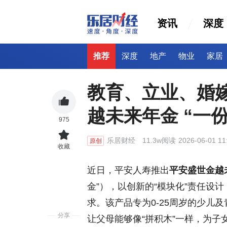
资讯
深度
推荐
深度
地产
物业
家居
教育、立业、婚
越未来年金 “一
975
乐居财经
11.3w阅读
2026-06-01 11
原创
收藏
近日，平安人寿推出
平安盛世金越
金”），以创新的“模块化”责任设
求。该产品专为0-25周岁的少儿
分享
让父母能够像“拼积木”一样，为