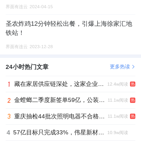
界面有连云
2024-04-15
圣农炸鸡12分钟轻松出餐，引爆上海徐家汇地
铁站！
界面有连云
2023-12-28
24小时热门文章
更多热读
藏在家居供应链深处，这家企业正在悄悄转型
12.4w阅读
热
金螳螂二季度新签单59亿，公装业务贡献逾八成
11.1w阅读
热
重庆抽检44批次照明电器不合格，木林森全资子公司被点名
11.1w阅读
热
4
57亿目标只完成33%，伟星新材董事长金红阳达标之路还有多远？
10.9w阅读