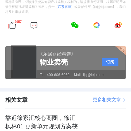
源标注有误，或涉嫌侵犯其知识产权等相关权利的，请提供身份证明、权属证明及详
细侵权情况证明等相关资料，点击【
联系客服
】或发邮件至【ljcj@leju.com】，我们
将及时审核处理。
2957
《乐居财经精选》
物业卖壳
订阅
Tel:
400-606-6969
Mail:
ljcj@leju.com
相关文章
更多相关文章
靠近徐家汇核心商圈，徐汇
枫林01 更新单元规划方案获