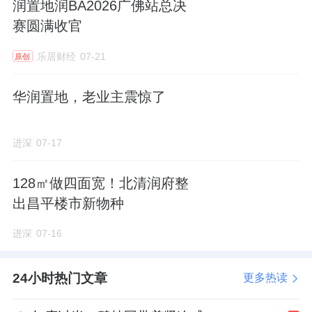
润置地润BA2026广佛站总决
赛圆满收官
乐居财经
07-21
原创
华润置地，老业主震惊了
进深
07-17
128㎡做四面宽！北清润府整
出昌平楼市新物种
进深
07-16
24小时热门文章
更多热读