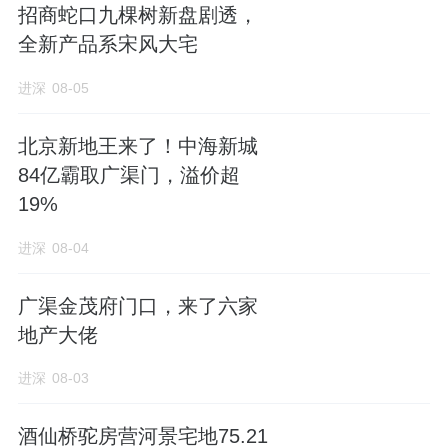
招商蛇口九棵树新盘剧透，
全新产品系宋风大宅
进深
08-05
北京新地王来了！中海新城
84亿霸取广渠门，溢价超
19%
进深
08-04
广渠金茂府门口，来了六家
地产大佬
进深
08-03
酒仙桥驼房营河景宅地75.21