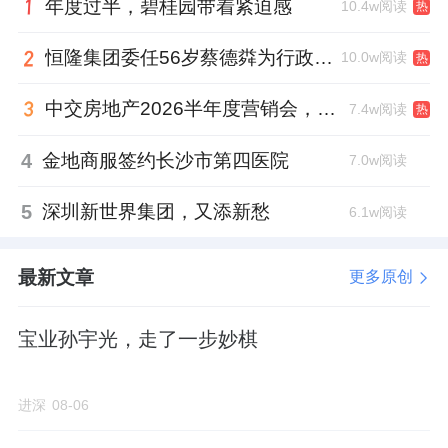
年度过半，碧桂园带着紧迫感
10.4w阅读
热
恒隆集团委任56岁蔡德粦为行政总裁、年薪2052万港元，曾任星巴克中国CEO
10.0w阅读
热
中交房地产2026半年度营销会，绿城祝军现身了
7.4w阅读
热
4
金地商服签约长沙市第四医院
7.0w阅读
5
深圳新世界集团，又添新愁
6.1w阅读
最新文章
更多原创
宝业孙宇光，走了一步妙棋
进深
08-06