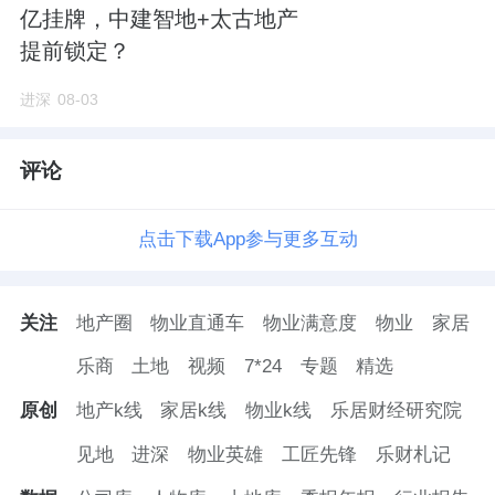
亿挂牌，中建智地+太古地产
提前锁定？
进深
08-03
评论
点击下载App参与更多互动
关注
地产圈
物业直通车
物业满意度
物业
家居
乐商
土地
视频
7*24
专题
精选
原创
地产k线
家居k线
物业k线
乐居财经研究院
见地
进深
物业英雄
工匠先锋
乐财札记