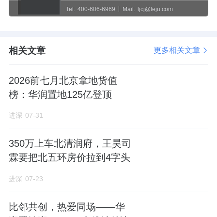
Tel:
400-606-6969
Mail:
ljcj@leju.com
相关文章
更多相关文章
2026前七月北京拿地货值
榜：华润置地125亿登顶
进深
07-31
350万上车北清润府，王昊司
霖要把北五环房价拉到4字头
进深
07-23
比邻共创，热爱同场——华