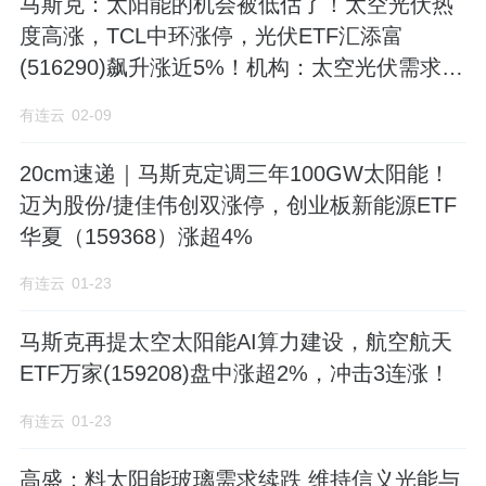
马斯克：太阳能的机会被低估了！太空光伏热
度高涨，TCL中环涨停，光伏ETF汇添富
(516290)飙升涨近5%！机构：太空光伏需求有
望迎指数级增长
有连云
02-09
20cm速递｜马斯克定调三年100GW太阳能！
迈为股份/捷佳伟创双涨停，创业板新能源ETF
华夏（159368）涨超4%
有连云
01-23
马斯克再提太空太阳能AI算力建设，航空航天
ETF万家(159208)盘中涨超2%，冲击3连涨！
有连云
01-23
高盛：料太阳能玻璃需求续跌 维持信义光能与