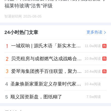
福莱特玻璃“沽售”评级
智通财经网
2025-08-05
24小时热门文章
更多热读
一城双响 | 源氏木语「新实木主义——黑标生活提案」发布会落地天津，黑标旗舰店盛大启幕
11.0w阅读
热
贝壳租房与成都燃气达成战略合作 打通安全巡检“最后一米”
10.8w阅读
热
爱琴海集团携手百佳联盟，聚力共拓存量商业新赛道
10.4w阅读
热
4
圣象焕新家重新定义存量时代家居升级逻辑，筑牢说换就换的底气！
10.4w阅读
5
顺义国资新盘，图纸糊了
7.5w阅读