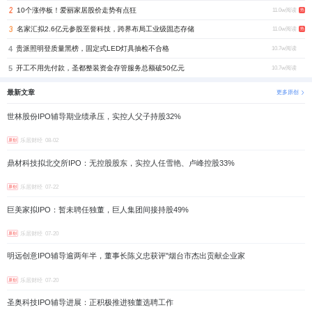
10个涨停板！爱丽家居股价走势有点狂
11.0w阅读
热
名家汇拟2.6亿元参股至誉科技，跨界布局工业级固态存储
11.0w阅读
热
4
贵派照明登质量黑榜，固定式LED灯具抽检不合格
10.7w阅读
5
开工不用先付款，圣都整装资金存管服务总额破50亿元
10.7w阅读
最新文章
更多原创
世林股份IPO辅导期业绩承压，实控人父子持股32%
乐居财经
08-02
原创
鼎材科技拟北交所IPO：无控股股东，实控人任雪艳、卢峰控股33%
乐居财经
07-22
原创
巨美家拟IPO：暂未聘任独董，巨人集团间接持股49%
乐居财经
07-20
原创
明远创意IPO辅导逾两年半，董事长陈义忠获评"烟台市杰出贡献企业家
乐居财经
07-20
原创
圣奥科技IPO辅导进展：正积极推进独董选聘工作