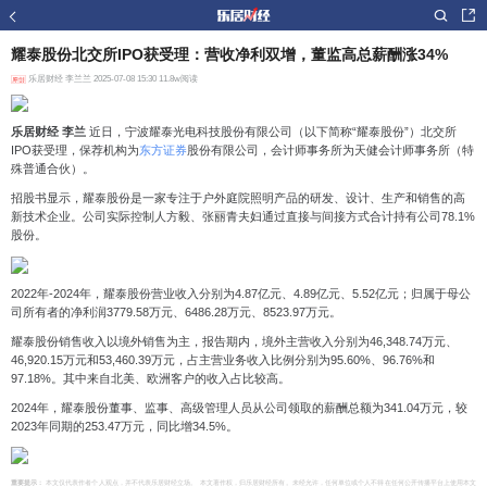
耀泰股份北交所IPO获受理：营收净利双增，董监高总薪酬涨34%
乐居财经
李兰兰 2025-07-08 15:30 11.8w阅读
乐居财经 李兰
近日，宁波耀泰光电科技股份有限公司（以下简称“耀泰股份”）北交所
IPO获受理，保荐机构为
东方证券
股份有限公司，会计师事务所为天健会计师事务所（特
殊普通合伙）。
招股书显示，耀泰股份是一家专注于户外庭院照明产品的研发、设计、生产和销售的高
新技术企业。公司实际控制人方毅、张丽青夫妇通过直接与间接方式合计持有公司78.1%
股份。
2022年-2024年，耀泰股份营业收入分别为4.87亿元、4.89亿元、5.52亿元；归属于母公
司所有者的净利润3779.58万元、6486.28万元、8523.97万元。
耀泰股份销售收入以境外销售为主，报告期内，境外主营收入分别为46,348.74万元、
46,920.15万元和53,460.39万元，占主营业务收入比例分别为95.60%、96.76%和
97.18%。其中来自北美、欧洲客户的收入占比较高。
2024年，耀泰股份董事、监事、高级管理人员从公司领取的薪酬总额为341.04万元，较
2023年同期的253.47万元，同比增34.5%。
重要提示：
本文仅代表作者个人观点，并不代表乐居财经立场。 本文著作权，归乐居财经所有。未经允许，任何单位或个人不得在任何公开传播平台上使用本文