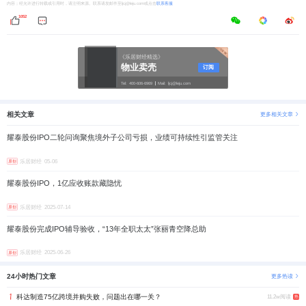
内容；经允许进行转载或引用时，请注明来源。联系请发邮件至ljcj@leju.com或点击
联系客服
1052
《乐居财经精选》
物业卖壳
订阅
Tel:
400-606-6969
Mail:
ljcj@leju.com
相关文章
更多相关文章
耀泰股份IPO二轮问询聚焦境外子公司亏损，业绩可持续性引监管关注
乐居财经
05-06
原创
耀泰股份IPO，1亿应收账款藏隐忧
乐居财经
2025-07-14
原创
耀泰股份完成IPO辅导验收，“13年全职太太”张丽青空降总助
乐居财经
2025-06-26
原创
24小时热门文章
更多热读
科达制造75亿跨境并购失败，问题出在哪一关？
11.2w阅读
热