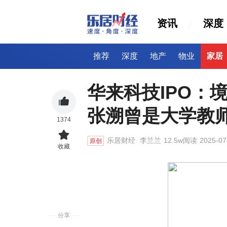
资讯
深度
推荐
深度
地产
物业
家居
华来科技IPO：
张溯曾是大学教
1374
乐居财经
李兰兰
12.5w阅读
2025-07
原创
收藏
分享