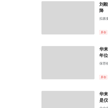
刘毅
降
拟募集
原创
华来
年位
保荐
原创
华来
是仪