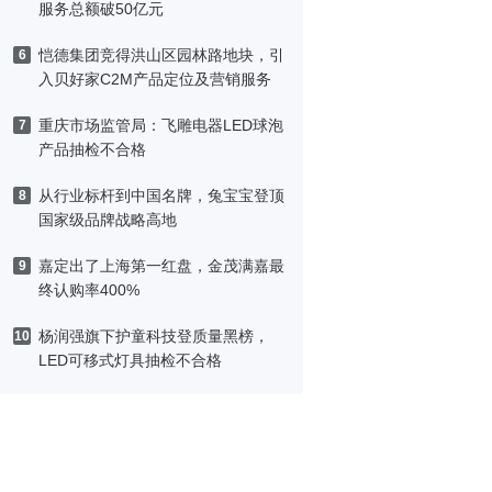
服务总额破50亿元
恺德集团竞得洪山区园林路地块，引
6
入贝好家C2M产品定位及营销服务
重庆市场监管局：飞雕电器LED球泡
7
产品抽检不合格
从行业标杆到中国名牌，兔宝宝登顶
8
国家级品牌战略高地
嘉定出了上海第一红盘，金茂满嘉最
9
终认购率400%
杨润强旗下护童科技登质量黑榜，
10
LED可移式灯具抽检不合格