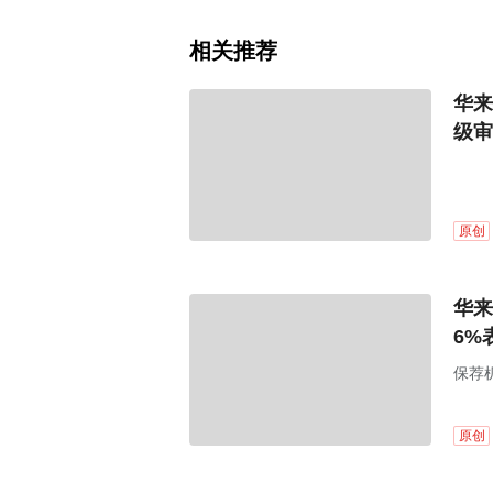
相关推荐
华来
级审
原创
华来
6%
保荐
原创