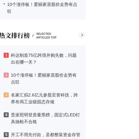
10个涨停板！爱丽家居股价走势有点
狂
科达制造75亿跨境并购失败，问题
1
出在哪一关？
10个涨停板！爱丽家居股价走势有
2
点狂
名家汇拟2.6亿元参股至誉科技，跨
3
界布局工业级固态存储
贵派照明登质量黑榜，固定式LED灯
4
具抽检不合格
开工不用先付款，圣都整装资金存管
5