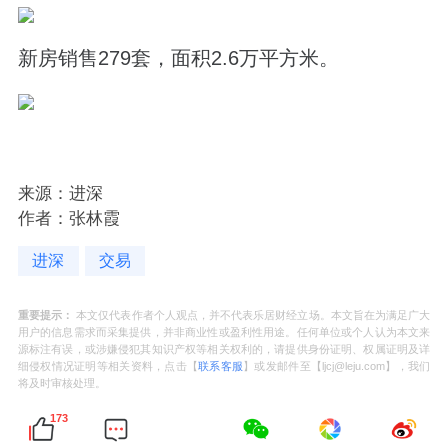
新房销售279套，面积2.6万平方米。
来源：进深
作者：张林霞
进深
交易
重要提示：
本文仅代表作者个人观点，并不代表乐居财经立场。本文旨在为满足广大
用户的信息需求而采集提供，并非商业性或盈利性用途。任何单位或个人认为本文来
源标注有误，或涉嫌侵犯其知识产权等相关权利的，请提供身份证明、权属证明及详
细侵权情况证明等相关资料，点击【
联系客服
】或发邮件至【ljcj@leju.com】，我们
将及时审核处理。
173