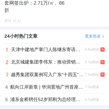
套网签出炉：2.71万/㎡、86
折
进深
11:12
24小时热门文章
更多热读
天津中建地产掌门人陈继东寄语青年“跳出舒适区”，曾任银行信贷经理
9.8w阅读
热
北京城建集团李伟东：推动营销工作稳中提质，严控库存增量
9.7w阅读
热
越秀集团双案例写入广东“十四五”公共文化答卷，复合文化空间助力青年发展型城市建设
7.5w阅读
热
4
航向江岸新章 | 华润置地广州首座万象城金秋迎客
7.0w阅读
5
浦东金桥聘任52岁郑刚为总经理，曾任张江高科副总
4.7w阅读