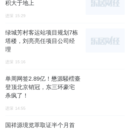
积大于地上
进深
15:29
绿城芳村客运站项目规划7栋
塔楼，刘亮亮任项目公司经
理
进深
15:16
单周网签2.89亿！懋源騴橒臺
登顶北京销冠，东三环豪宅
杀疯了！
进深
14:55
国祥源境览萃取证半个月首