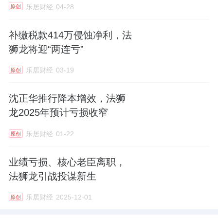
乐居财经
04-28
原创
补缴税款414万侵蚀净利，法
狮龙将迎“两连亏”
乐居财经
03-19
原创
沈正华推行降本增效，法狮
龙2025年预计亏损收窄
乐居财经
01-22
原创
业绩亏损、核心老臣离职，
法狮龙引战投谋新生
乐居财经
2025-12-01
原创