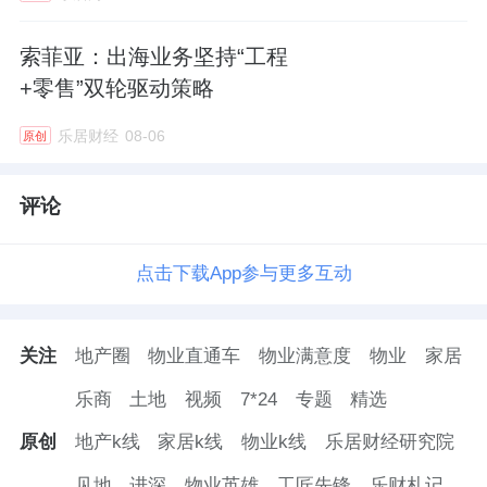
索菲亚：出海业务坚持“工程
+零售”双轮驱动策略
乐居财经
08-06
原创
评论
点击下载App参与更多互动
关注
地产圈
物业直通车
物业满意度
物业
家居
乐商
土地
视频
7*24
专题
精选
原创
地产k线
家居k线
物业k线
乐居财经研究院
见地
进深
物业英雄
工匠先锋
乐财札记