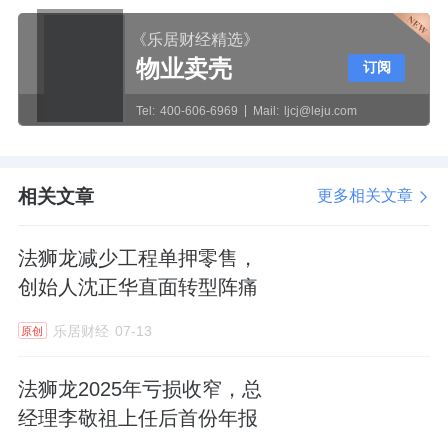
《乐居财经精选》
物业卖壳
订阅
Tel:
400-606-6969
Mail:
ljcj@leju.com
相关文章
更多相关文章
法狮龙减少工程单押零售，
创始人沈正华直面转型阵痛
乐居财经
07-13
原创
法狮龙2025年亏损收窄，总
经理李敬祖上任后首份年报