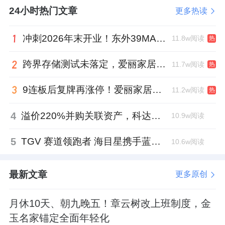
24小时热门文章
更多热读
冲刺2026年末开业！东外39MALL全球招商启幕，重构东直门商圈格局
11.8w阅读
热
跨界存储测试未落定，爱丽家居复牌前自揭多重风险
11.7w阅读
热
9连板后复牌再涨停！爱丽家居市盈率318倍，跨界收购案尚未落地
11.2w阅读
热
4
溢价220%并购关联资产，科达制造近75亿元重组被否
10.9w阅读
5
TGV 赛道领跑者 海目星携手蓝思科技掘金先进封装
10.6w阅读
最新文章
更多原创
月休10天、朝九晚五！章云树改上班制度，金
玉名家锚定全面年轻化