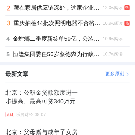
藏在家居供应链深处，这家企业正在悄悄转型
12.0w阅读
热
重庆抽检44批次照明电器不合格，木林森全资子公司被点名
10.9w阅读
热
4
金螳螂二季度新签单59亿，公装业务贡献逾八成
10.9w阅读
5
恒隆集团委任56岁蔡德粦为行政总裁、年薪2052万港元，曾任星巴克中国CEO
10.7w阅读
最新文章
更多原创
北京：公积金贷款额度进一
步提高、最高可贷340万元
乐居财经
08-07
原创
北京：父母赠与成年子女房