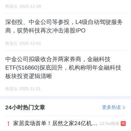
有连云
2025-12-18
深创投、中金公司等参投，L4级自动驾驶服务
商，驭势科技再次冲击港股IPO
有连云
2025-12-02
中金公司拟吸收合并两家券商，金融科技
ETF(516860)探底回升，机构称明年金融科技
板块投资逻辑清晰
有连云
2025-11-21
24小时热门文章
更多热读
家居卖场首单！居然之家24亿机构间REITs获深交所无异议函
12.5w阅读
热