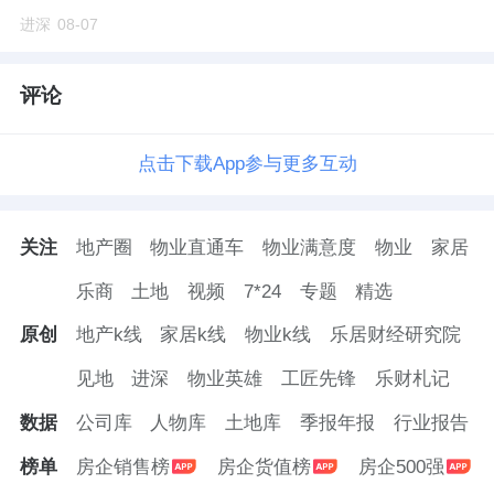
进深
08-07
评论
点击下载App参与更多互动
关注
地产圈
物业直通车
物业满意度
物业
家居
乐商
土地
视频
7*24
专题
精选
原创
地产k线
家居k线
物业k线
乐居财经研究院
见地
进深
物业英雄
工匠先锋
乐财札记
数据
公司库
人物库
土地库
季报年报
行业报告
榜单
房企销售榜
房企货值榜
房企500强