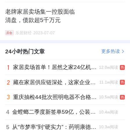
老牌家居卖场集一控股面临
清盘，债款超5千万元
乐居财经
2023-07-07
原创
24小时热门文章
更多热读
家居卖场首单！居然之家24亿机构间REITs获深交所无异议函
12.0w阅读
热
藏在家居供应链深处，这家企业正在悄悄转型
11.1w阅读
热
重庆抽检44批次照明电器不合格，木林森全资子公司被点名
10.5w阅读
热
4
金螳螂二季度新签单59亿，公装业务贡献逾八成
10.4w阅读
5
从“市梦率”到“硬实力”：药明康德如何用业绩填平2021年估值鸿沟？
10.3w阅读