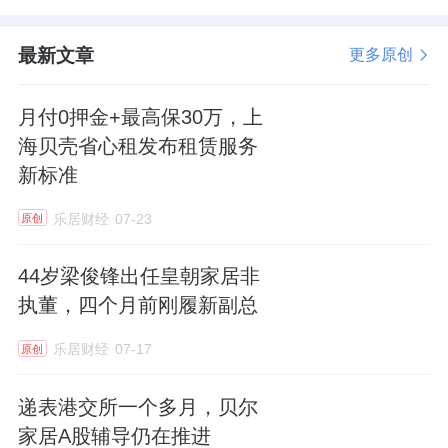
最新文章
更多原创
月付0押金+最高保30万，上
海贝壳省心租发布租赁服务
新标准
乐居财经
07-23
原创
44岁梁俊锋出任皇朝家居非
执董，四个月前刚履新副总
乐居财经
07-17
原创
递表港交所一个多月，贝尔
家居A股辅导仍在推进