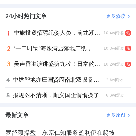
24小时热门文章
更多热读
中旅投资招聘纪委人员，前龙湖副总裁胡若翔掌舵
10.4w阅读
热
“一口时物”海珠湾店落地广纸，越秀地产以“新鲜现制”商业新场景打造社区高品质生活
10.3w阅读
热
吴声香港演讲盛赞九牧！日常的小锚点变成科技突破点！
10.2w阅读
热
4
中建智地亦庄国贤府南北双设备平台，得房率创区域新高
7.5w阅读
5
报规图不清晰，顺义国企悄悄换了
6.3w阅读
最新文章
更多原创
罗韶颖操盘，东原仁知服务盈利仍在爬坡