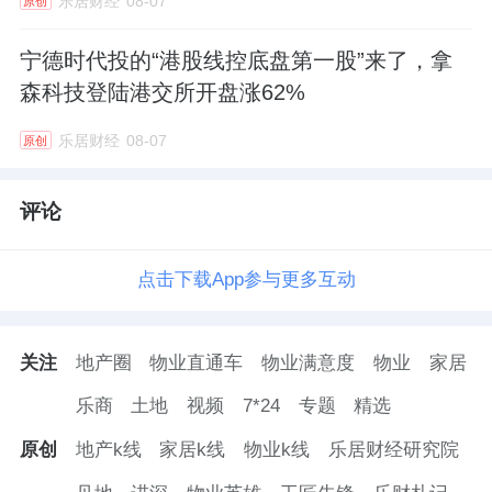
乐居财经
08-07
原创
宁德时代投的“港股线控底盘第一股”来了，拿
森科技登陆港交所开盘涨62%
乐居财经
08-07
原创
评论
点击下载App参与更多互动
关注
地产圈
物业直通车
物业满意度
物业
家居
乐商
土地
视频
7*24
专题
精选
原创
地产k线
家居k线
物业k线
乐居财经研究院