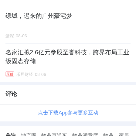
绿城，迟来的广州豪宅梦
进深
08-06
名家汇拟2.6亿元参股至誉科技，跨界布局工业
级固态存储
乐居财经
08-06
原创
评论
点击下载App参与更多互动
关注
地产圈
物业直通车
物业满意度
物业
家居