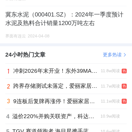
冀东水泥（000401.SZ）：2024年一季度预计
水泥及熟料合计销量1200万吨左右
界面有连云
2024-04-08
24小时热门文章
更多热读
冲刺2026年末开业！东外39MALL全球招商启幕，重构东直门商圈格局
11.8w阅读
热
跨界存储测试未落定，爱丽家居复牌前自揭多重风险
11.7w阅读
热
9连板后复牌再涨停！爱丽家居市盈率318倍，跨界收购案尚未落地
11.1w阅读
热
4
溢价220%并购关联资产，科达制造近75亿元重组被否
10.9w阅读
5
TGV 赛道领跑者 海目星携手蓝思科技掘金先进封装
10.6w阅读