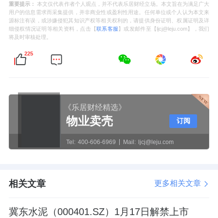
重要提示：
本文仅代表作者个人观点，并不代表乐居财经立场。本文旨在为满足广大
用户的信息需求而采集提供，并非商业性或盈利性用途。任何单位或个人认为本文来
源标注有误，或涉嫌侵犯其知识产权等相关权利的，请提供身份证明、权属证明及详
细侵权情况证明等相关资料，点击【
联系客服
】或发邮件至【ljcj@leju.com】，我们
将及时审核处理。
225
《乐居财经精选》
物业卖壳
订阅
Tel:
400-606-6969
Mail:
ljcj@leju.com
相关文章
更多相关文章
冀东水泥（000401.SZ）1月17日解禁上市