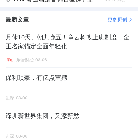
最新文章
更多原创
月休10天、朝九晚五！章云树改上班制度，金
玉名家锚定全面年轻化
乐居财经
08-06
原创
保利顶豪，有亿点震撼
进深
08-06
深圳新世界集团，又添新愁
进深
08-06