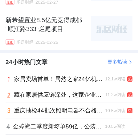
乐居财经
2025-02-27
原创
新希望置业8.5亿元竞得成都
“顺江路333”烂尾项目
乐居财经
2025-02-25
原创
24小时热门文章
更多热读
家居卖场首单！居然之家24亿机构间REITs获深交所无异议函
12.1w阅读
热
藏在家居供应链深处，这家企业正在悄悄转型
11.2w阅读
热
重庆抽检44批次照明电器不合格，木林森全资子公司被点名
10.5w阅读
热
4
金螳螂二季度新签单59亿，公装业务贡献逾八成
10.5w阅读