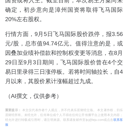
国资或将入主。截至目前，本次易主方案尚未
确定，初步意向是漳州国资将取得飞马国际
20%左右股权。
行情方面，9月5日飞马国际股价跌停，报3.56
元/股，总市值94.74亿元。值得注意的是，或
因叠加业绩补偿款和控制权变更等消息，在8月
29日至9月3日期间，飞马国际股价曾在4个交
易日里录得三日涨停板。若将时间轴拉长，自4
月以来，其股价累计涨幅超过九成。
（AI撰文，仅供参考）
重要提示：
本文仅代表作者个人观点，并不代表乐居财经立场。 本文著作权，归乐
居财经所有。未经允许，任何单位或个人不得在任何公开传播平台上使用本文内容；
经允许进行转载或引用时，请注明来源。联系请发邮件至ljcj@leju.com或点击
联系客
服