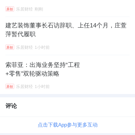
乐居财经
刚刚
原创
建艺装饰董事长石访辞职、上任14个月，庄萱
萍暂代履职
乐居财经
1小时前
原创
索菲亚：出海业务坚持“工程
+零售”双轮驱动策略
乐居财经
1小时前
原创
评论
点击下载App参与更多互动