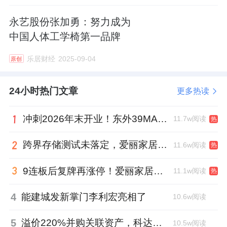
永艺股份张加勇：努力成为
中国人体工学椅第一品牌
乐居财经
2025-09-04
原创
24小时热门文章
更多热读
冲刺2026年末开业！东外39MALL全球招商启幕，重构东直门商圈格局
11.7w阅读
热
跨界存储测试未落定，爱丽家居复牌前自揭多重风险
11.6w阅读
热
9连板后复牌再涨停！爱丽家居市盈率318倍，跨界收购案尚未落地
11.1w阅读
热
4
能建城发新掌门李利宏亮相了
10.6w阅读
5
溢价220%并购关联资产，科达制造近75亿元重组被否
10.5w阅读