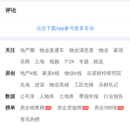
评论
点击下载App参与更多互动
关注
地产圈
物业直通车
物业满意度
物业
家居
乐商
土地
视频
7*24
专题
精选
原创
地产k线
家居k线
物业k线
乐居财经研究院
见地
进深
物业英雄
工匠先锋
乐财札记
数据
公司库
人物库
土地库
季报年报
行业报告
榜单
房企销售榜
房企货值榜
房企500强
资讯热榜