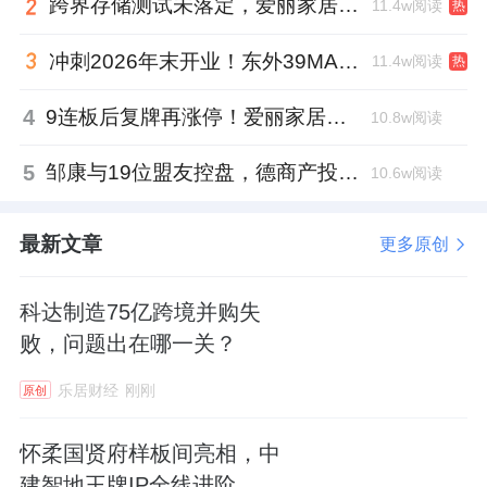
跨界存储测试未落定，爱丽家居复牌前自揭多重风险
11.4w阅读
热
冲刺2026年末开业！东外39MALL全球招商启幕，重构东直门商圈格局
11.4w阅读
热
4
9连板后复牌再涨停！爱丽家居市盈率318倍，跨界收购案尚未落地
10.8w阅读
5
邹康与19位盟友控盘，德商产投服务散户绝迹
10.6w阅读
最新文章
更多原创
科达制造75亿跨境并购失
败，问题出在哪一关？
乐居财经
刚刚
原创
怀柔国贤府样板间亮相，中
建智地王牌IP全线进阶