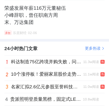
荣盛发展年薪116万元董秘伍
小峰辞职，曾任职南方周
末、万达集团
乐居财经
02-06
原创
24小时热门文章
更多热读
科达制造75亿跨境并购失败，问题出在哪一关？
11.3w阅读
热
10个涨停板！爱丽家居股价走势有点狂
11.1w阅读
热
名家汇拟2.6亿元参股至誉科技，跨界布局工业级固态存储
11.0w阅读
热
4
贵派照明登质量黑榜，固定式LED灯具抽检不合格
10.8w阅读