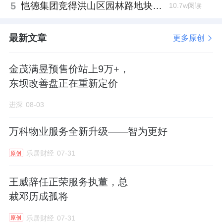
5
恺德集团竞得洪山区园林路地块，引入贝好家C2M产品定位及营销服务
10.7w阅读
最新文章
更多原创
金茂满昱预售价站上9万+，
东坝改善盘正在重新定价
进深
08-03
万科物业服务全新升级——智为更好
乐居财经
07-31
原创
王威辞任正荣服务执董，总
裁邓历成孤将
乐居财经
07-31
原创