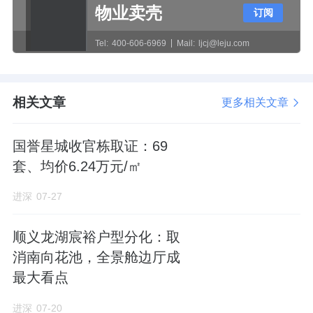
尽管土拍市场乏人问津，但延庆新盘近期表现
物业卖壳
订阅
尚可。
Tel:
400-606-6969
Mail:
ljcj@leju.com
距离
延庆小营地块3公里的
住总山澜赋
项目，4
月15日取证，
7栋4-8层电梯洋房，共174套房
相关文章
更多相关文章
源，
主推115—135㎡三居四居，销售指导价3
万元/㎡。
国誉星城收官栋取证：69
套、均价6.24万元/㎡
目前
网签80套，去化率46%，成交均价2.92万/
㎡
。
进深
07-27
顺义龙湖宸裕户型分化：取
消南向花池，全景舱边厅成
最大看点
进深
07-20
来源：进深