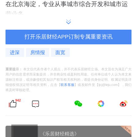
在北京海淀，专业从事城市综合开发和城市运
营业务。
公司法定代表人、董事长为周宇騉，陈新担任
打开乐居财经APP订制专属重要资讯
总经理。
进深
房情报
面宽
地块位于西北六环外延庆新城，延庆休闲度假
商务区（RBD）内，南临妫河水系，近延庆镇
重要提示：
本文仅代表作者个人观点，并不代表乐居财经立场。本文旨在为满足广大
用户的信息需求而采集提供，并非商业性或盈利性用途。任何单位或个人认为本文来
政府和延庆区体育局，距离世园国际旅游度假
源标注有误，或涉嫌侵犯其知识产权等相关权利的，请提供身份证明、权属证明及详
细侵权情况证明等相关资料，点击【
联系客服
】或发邮件至【ljcj@leju.com】，我们
区直线2公里左右。
将及时审核处理。
942
10分钟生活圈内有多所幼儿园、延庆第三小学
等教育资源，东侧为小营小区，周边有健身中
心、东湖公园等配套。
《乐居财经精选》