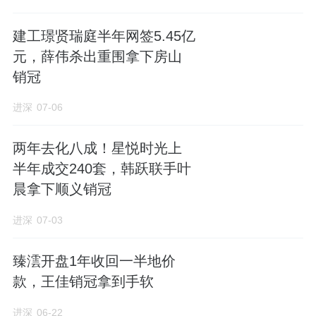
作者：徐迪
建工璟贤瑞庭半年网签5.45亿
元，薛伟杀出重围拿下房山
销冠
进深
07-06
两年去化八成！星悦时光上
半年成交240套，韩跃联手叶
晨拿下顺义销冠
进深
07-03
臻澐开盘1年收回一半地价
款，王佳销冠拿到手软
进深
06-22