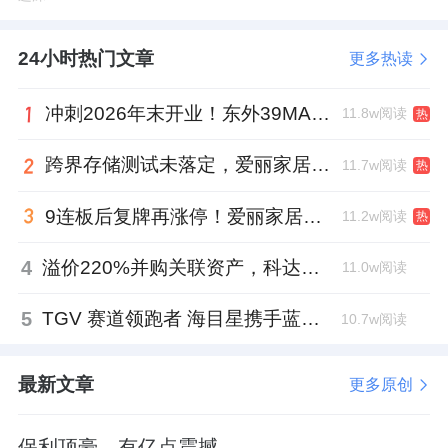
24小时热门文章
更多热读
冲刺2026年末开业！东外39MALL全球招商启幕，重构东直门商圈格局
11.8w阅读
热
跨界存储测试未落定，爱丽家居复牌前自揭多重风险
11.7w阅读
热
9连板后复牌再涨停！爱丽家居市盈率318倍，跨界收购案尚未落地
11.2w阅读
热
4
溢价220%并购关联资产，科达制造近75亿元重组被否
11.0w阅读
5
TGV 赛道领跑者 海目星携手蓝思科技掘金先进封装
10.7w阅读
最新文章
更多原创
保利顶豪，有亿点震撼