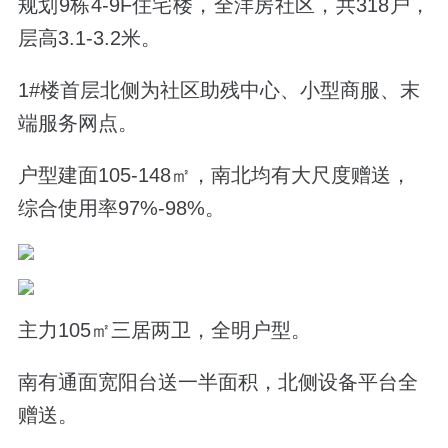
规划9栋4-9F住宅楼，全洋房社区，共318户，
层高3.1-3.2米。
1#楼首层北侧为社区助残中心、小型商服、末
端服务网点。
户型建面105-148
㎡
，南北均有大尺度赠送，
综合使用率97%-98%。
主力105㎡三居两卫，全明户型。
南有通面宽阳台送一半面积，北侧设备平台全
赠送。