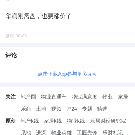
华润刚需盘，也要涨价了
进深
08-06
评论
点击下载App参与更多互动
关注
地产圈
物业直通车
物业满意度
物业
家居
乐商
土地
视频
7*24
专题
精选
原创
地产k线
家居k线
物业k线
乐居财经研究院
见地
进深
物业英雄
工匠先锋
乐财札记