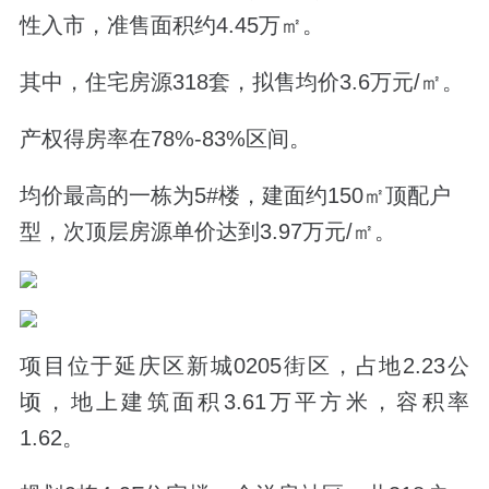
性入市，准售面积约4.45万
㎡。
其中，住宅房源318套，拟售均价3.6万元/
㎡
。
产权得房率在78%-83%区间。
均价最高的一栋为5#楼，建面约150
㎡顶配户
型，
次顶层房源单价达到3.97万
元/
㎡
。
项目位于延庆区新城0205街区，占地2.23公
顷，地上建筑面积3.61万平方米，容积率
1.62。