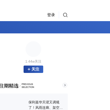
登录
1.44w关注
关注
保利嘉华天珺又调规
了！风雨连廊、架空