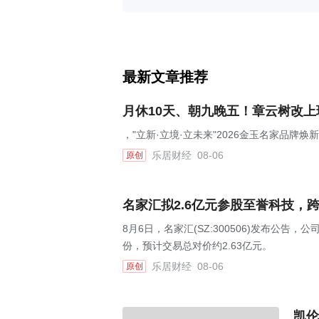
最新文章推荐
月休10天、朝九晚五！章云树改
，"立新·立境·立未来"2026金玉名家品牌
乐居财经
08-06
原创
名家汇拟2.6亿元参股至誉科技，
8月6日，名家汇(SZ:300506)发布公告
份，预计交易总对价约2.63亿元。
乐居财经
08-06
原创
凯伦