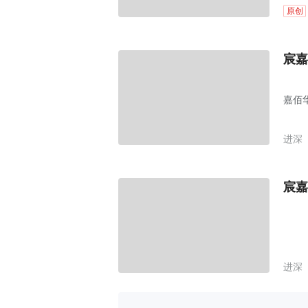
原创
宸嘉
嘉佰
进深
宸嘉
进深