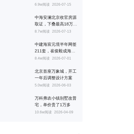
层、设备平台、一步阳
6.9w阅读
2026-07-15
台配齐
中海安澜北京收官房源
取证，下叠最高18万/
㎡
8.7w阅读
2026-07-13
中建海宸元境半年网签
211套，崔俊毅成海淀
顶流
8.4w阅读
2026-07-01
北京首座万象城，开工
一年后调整设计方案
5.0w阅读
2026-06-03
万科弗农小镇别墅改普
宅，单价贵了1万多
10.6w阅读
2026-04-09