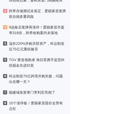
球招商启幕，重构东直门商圈格局
跨界存储测试未落定，爱丽家居复牌
2
前自揭多重风险
9连板后复牌再涨停！爱丽家居市盈
3
率318倍，跨界收购案尚未落地
溢价220%并购关联资产，科达制造
4
近75亿元重组被否
TGV 赛道领跑者 海目星携手蓝思科
5
技掘金先进封装
科达制造75亿跨境并购失败，问题
6
出在哪一关？
能建城发新掌门李利宏亮相了
7
10个涨停板！爱丽家居股价走势有
8
点狂