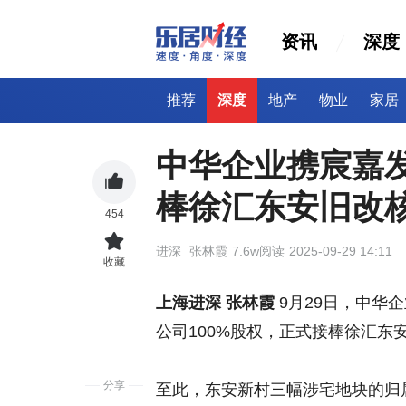
资讯
深度
推荐
深度
地产
物业
家居
中华企业携宸嘉发
棒徐汇东安旧改
454
进深
张林霞
7.6w阅读
2025-09-29 14:11
收藏
上海进深 张林霞
9月29日，中华
公司100%股权，正式接棒徐汇东
分享
至此，东安新村三幅涉宅地块的归