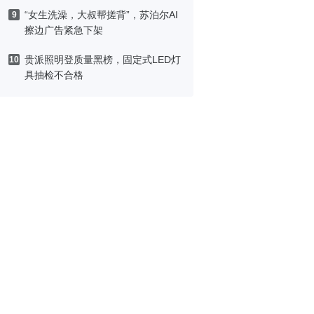
“女生洗澡，大叔帮搓背”，苏泊尔AI
9
擦边广告紧急下架
贵派照明登质量黑榜，固定式LED灯
10
具抽检不合格