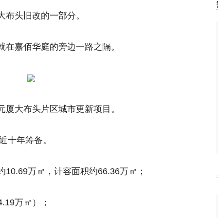
大布头旧改的一部分。
就在嘉佰华庭的旁边一路之隔。
元厦大布头片区城市更新项目。
经近十年筹备。
0.69万㎡，计容面积约66.36万㎡；
4.19万㎡）；