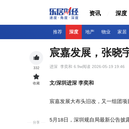
资讯
深度
推荐
深度
地产
物业
家居
宸嘉发展，张晓
进深
李奕和
6.9w阅读
2026-05-19 19:46
332
文/深圳进深 李奕和
收藏
宸嘉发展大布头旧改，又一组团项
5月18日，深圳规自局最新公告披
分享