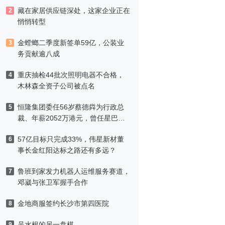
藏在家居供应链深处，这家企业正在
2
悄悄转型
金螳螂二季度新签单59亿，公装业
3
务贡献逾八成
重庆抽检44批次照明电器不合格，
4
木林森全资子公司被点名
恒隆集团委任56岁蔡德粦为行政总
5
裁、年薪2052万港元，曾任星巴克
中国CEO
57亿目标只完成33%，伟星新材董
6
事长金红阳达标之路还有多远？
鲁班到家发力机器人运维服务赛道，
7
邓崴与张卫军握手合作
金地商服签约长沙市第四医院
8
吴水根的另一盘棋
9