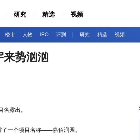
研究
精选
视频
楼市
人物
IPO
评测
研究
精选
视频
宇来势汹汹
目名露出。
露了一个项目名称——嘉佰润园。