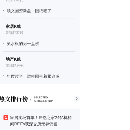
好房子时代。
顺义国资新盘，图纸糊了
家居K线
发现好家居。
吴水根的另一盘棋
地产K线
发现好房子。
年度过半，碧桂园带着紧迫感
家居卖场首单！居然之家24亿机构
1
间REITs获深交所无异议函