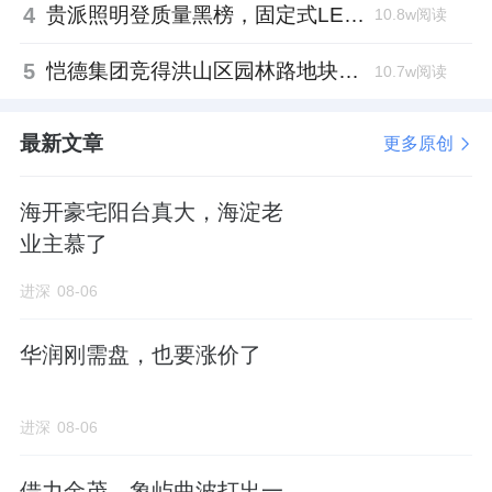
4
贵派照明登质量黑榜，固定式LED灯具抽检不合格
10.8w阅读
5
恺德集团竞得洪山区园林路地块，引入贝好家C2M产品定位及营销服务
10.7w阅读
最新文章
更多原创
海开豪宅阳台真大，海淀老
业主慕了
进深
08-06
华润刚需盘，也要涨价了
进深
08-06
借力金茂，象屿曲波打出一