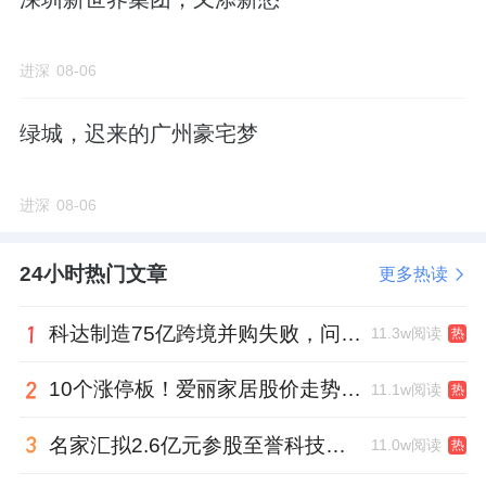
进深
08-06
绿城，迟来的广州豪宅梦
进深
08-06
24小时热门文章
更多热读
科达制造75亿跨境并购失败，问题出在哪一关？
11.3w阅读
热
10个涨停板！爱丽家居股价走势有点狂
11.1w阅读
热
名家汇拟2.6亿元参股至誉科技，跨界布局工业级固态存储
11.0w阅读
热