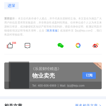
进深
重要提示：
本文仅代表作者个人观点，并不代表乐居财经立场。本文旨在为满足广大
用户的信息需求而采集提供，并非商业性或盈利性用途。任何单位或个人认为本文来
源标注有误，或涉嫌侵犯其知识产权等相关权利的，请提供身份证明、权属证明及详
细侵权情况证明等相关资料，点击【
联系客服
】或发邮件至【ljcj@leju.com】，我们
将及时审核处理。
156
《乐居财经精选》
物业卖壳
订阅
Tel:
400-606-6969
Mail:
ljcj@leju.com
相关文章
更多相关文章