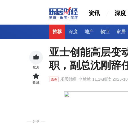
资讯
深度
推荐
深度
地产
物业
家居
亚士创能高层变
职，副总沈刚辞
816
乐居财经
李兰兰
11.1w阅读
2025-10
原创
收藏
分享