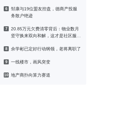
邹康与19位盟友控盘，德商产投服
6
务散户绝迹
20.85万元欠费清零背后：物业数月
7
坚守换来双向和解，这才是社区服务
该有的模样
佘学彬已定好行动纲领，老将离职了
8
一线楼市，画风突变
9
地产商扑向算力赛道
10