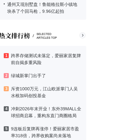
通州又现别墅盘！鲁能格拉斯小镇地
块杀了个回马枪，9.96亿起拍
跨界存储测试未落定，爱丽家居复牌
1
前自揭多重风险
绿城新掌门出手了
2
斥资1000万元，江山欧派掌门人吴
3
水根加码创投基金
冲刺2026年末开业！东外39MALL全
4
球招商启幕，重构东直门商圈格局
9连板后复牌再涨停！爱丽家居市盈
5
率318倍，跨界收购案尚未落地