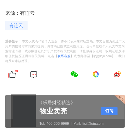
来源：有连云
有连云
重要提示：
本文仅代表作者个人观点，并不代表乐居财经立场。本文旨在为满足广大
用户的信息需求而采集提供，并非商业性或盈利性用途。任何单位或个人认为本文来
源标注有误，或涉嫌侵犯其知识产权等相关权利的，请提供身份证明、权属证明及详
细侵权情况证明等相关资料，点击【
联系客服
】或发邮件至【ljcj@leju.com】，我们
将及时审核处理。
79
《乐居财经精选》
物业卖壳
订阅
Tel:
400-606-6969
Mail:
ljcj@leju.com