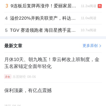
9连板后复牌再涨停！爱丽家居市盈率318倍，跨界收购案尚未落地
11.2w阅读
热
4
溢价220%并购关联资产，科达制造近75亿元重组被否
11.0w阅读
5
TGV 赛道领跑者 海目星携手蓝思科技掘金先进封装
10.7w阅读
最新文章
更多原创
月休10天、朝九晚五！章云树改上班制度，金
玉名家锚定全面年轻化
乐居财经
08-06
原创
保利顶豪，有亿点震撼
进深
08-06