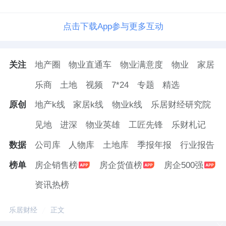
点击下载App参与更多互动
关注
地产圈
物业直通车
物业满意度
物业
家居
乐商
土地
视频
7*24
专题
精选
原创
地产k线
家居k线
物业k线
乐居财经研究院
见地
进深
物业英雄
工匠先锋
乐财札记
数据
公司库
人物库
土地库
季报年报
行业报告
榜单
房企销售榜
房企货值榜
房企500强
资讯热榜
乐居财经
正文