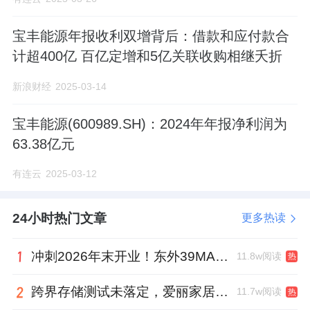
宝丰能源年报收利双增背后：借款和应付款合
计超400亿 百亿定增和5亿关联收购相继夭折
新浪财经
2025-03-14
宝丰能源(600989.SH)：2024年年报净利润为
63.38亿元
有连云
2025-03-12
24小时热门文章
更多热读
冲刺2026年末开业！东外39MALL全球招商启幕，重构东直门商圈格局
11.8w阅读
热
跨界存储测试未落定，爱丽家居复牌前自揭多重风险
11.7w阅读
热