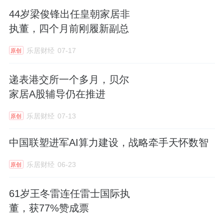
44岁梁俊锋出任皇朝家居非
执董，四个月前刚履新副总
乐居财经
07-17
原创
递表港交所一个多月，贝尔
家居A股辅导仍在推进
乐居财经
07-13
原创
中国联塑进军AI算力建设，战略牵手天怀数智
乐居财经
06-23
原创
61岁王冬雷连任雷士国际执
董，获77%赞成票