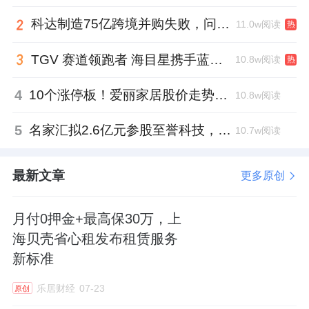
科达制造75亿跨境并购失败，问题出在哪一关？
11.0w阅读
热
TGV 赛道领跑者 海目星携手蓝思科技掘金先进封装
10.8w阅读
热
4
10个涨停板！爱丽家居股价走势有点狂
10.8w阅读
5
名家汇拟2.6亿元参股至誉科技，跨界布局工业级固态存储
10.7w阅读
最新文章
更多原创
月付0押金+最高保30万，上
海贝壳省心租发布租赁服务
新标准
乐居财经
07-23
原创