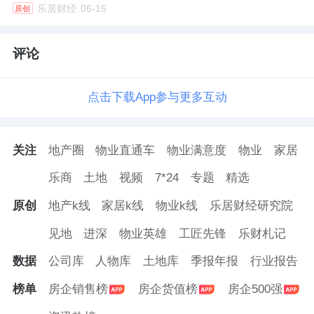
乐居财经
06-15
原创
评论
点击下载App参与更多互动
关注
地产圈
物业直通车
物业满意度
物业
家居
乐商
土地
视频
7*24
专题
精选
原创
地产k线
家居k线
物业k线
乐居财经研究院
见地
进深
物业英雄
工匠先锋
乐财札记
数据
公司库
人物库
土地库
季报年报
行业报告
榜单
房企销售榜
房企货值榜
房企500强