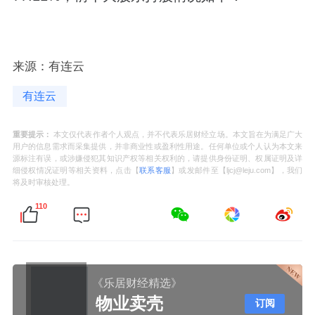
来源：有连云
有连云
重要提示：
本文仅代表作者个人观点，并不代表乐居财经立场。本文旨在为满足广大
用户的信息需求而采集提供，并非商业性或盈利性用途。任何单位或个人认为本文来
源标注有误，或涉嫌侵犯其知识产权等相关权利的，请提供身份证明、权属证明及详
细侵权情况证明等相关资料，点击【
联系客服
】或发邮件至【ljcj@leju.com】，我们
将及时审核处理。
110
《乐居财经精选》
物业卖壳
订阅