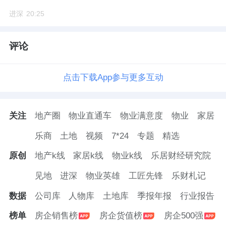
进深
20:25
评论
点击下载App参与更多互动
关注
地产圈
物业直通车
物业满意度
物业
家居
乐商
土地
视频
7*24
专题
精选
原创
地产k线
家居k线
物业k线
乐居财经研究院
见地
进深
物业英雄
工匠先锋
乐财札记
数据
公司库
人物库
土地库
季报年报
行业报告
榜单
房企销售榜
房企货值榜
房企500强