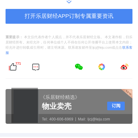
将超8亿支。
打开乐居财经APP订制专属重要资讯
未来，悍高星际总部生产基地、悍高六角大楼
生产基地和独角兽五金智造基地，三大基地将
构建成总面积超60万平方米的数字化生产基地
重要提示：
本文仅代表作者个人观点，并不代表乐居财经立场。 本文著作权，归乐
居财经所有。未经允许，任何单位或个人不得在任何公开传播平台上使用本文内容；
群，为悍高集团加速成为领先的世界级家居五
经允许进行转载或引用时，请注明来源。联系请发邮件至ljcj@leju.com或点击
联系客
服
金航母贡献力量。
771
悍高独角兽五金智造基地围绕“原创·品质”的品
牌定位，由意大利法拉利Pininfarina团队操刀
设计，整体设计充满动感、未来感和科技感，
《乐居财经精选》
创意源于对推进引擎与风洞试验中，关于流线
物业卖壳
订阅
之美的洞察，意在彰显工业力量与效率领先。
Tel:
400-606-6969
Mail:
ljcj@leju.com
建筑以流动、优雅且轻盈的线性语言，实现整
体的连贯与统一。漂浮式的结构与天篷的形