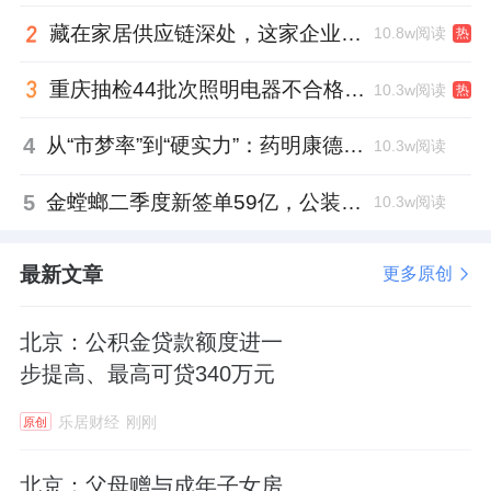
藏在家居供应链深处，这家企业正在悄悄转型
10.8w阅读
热
重庆抽检44批次照明电器不合格，木林森全资子公司被点名
10.3w阅读
热
4
从“市梦率”到“硬实力”：药明康德如何用业绩填平2021年估值鸿沟？
10.3w阅读
5
金螳螂二季度新签单59亿，公装业务贡献逾八成
10.3w阅读
最新文章
更多原创
北京：公积金贷款额度进一
步提高、最高可贷340万元
乐居财经
刚刚
原创
北京：父母赠与成年子女房