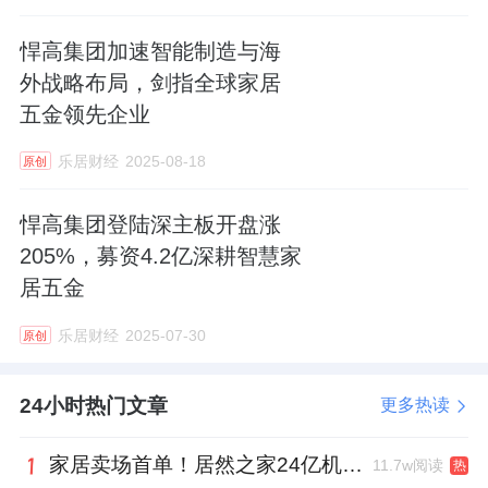
悍高集团加速智能制造与海
外战略布局，剑指全球家居
五金领先企业
乐居财经
2025-08-18
原创
悍高集团登陆深主板开盘涨
205%，募资4.2亿深耕智慧家
居五金
乐居财经
2025-07-30
原创
24小时热门文章
更多热读
家居卖场首单！居然之家24亿机构间REITs获深交所无异议函
11.7w阅读
热