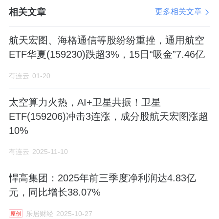
态，塑造出既满足功能需求，又充满优雅气质
相关文章
更多相关文章
的公共空间。
航天宏图、海格通信等股纷纷重挫，通用航空
独角兽五金智造基地的庄严奠基，标志着悍高
ETF华夏(159230)跌超3%，15日“吸金”7.46亿
在高端智造领域再迈新程！2025年以来，悍高
有连云
01-20
集团成功上市，以资本为翼，托举
万众
期待与
产业重任；以增资扩产，开启浩瀚蓝图与远征
太空算力火热，AI+卫星共振！卫星
担当！于激流中勇进，于变局中开新，悍高这
ETF(159206)冲击3连涨，成分股航天宏图涨超
10%
艘领先的世界级家居五金航母，正以磅礴之
势，全力领航民族品牌的全球梦想！
有连云
2025-11-10
悍高集团：2025年前三季度净利润达4.83亿
元，同比增长38.07%
乐居财经
2025-10-27
原创