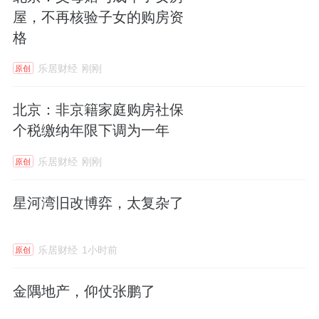
屋，不再核验子女的购房资
格
乐居财经
刚刚
原创
北京：非京籍家庭购房社保
个税缴纳年限下调为一年
乐居财经
刚刚
原创
星河湾旧改博弈，太复杂了
乐居财经
1小时前
原创
金隅地产，仰仗张鹏了