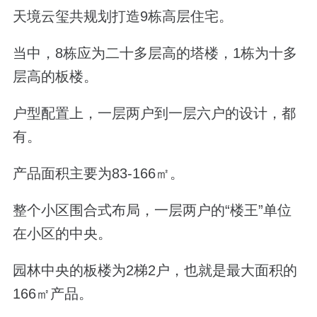
天境云玺共规划打造
9
栋高层住宅。
当中，
8
栋应为二十多层高的塔楼，
1
栋为十多
层高的板楼。
户型配置上，一层两户到一层六户的设计，都
有。
产品面积主要为
83-166
㎡。
整个小区围合式布局，一层两户的“楼王”单位
在小区的中央。
园林中央的板楼为
2
梯
2
户，也就是最大面积的
166
㎡产品。