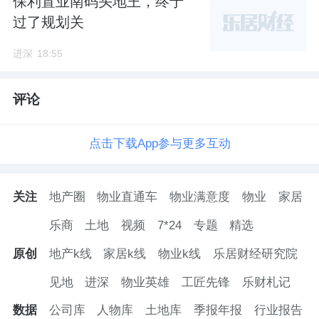
保利置业南码头地王，终于
过了规划关
今年
6
月
27
日，深圳光明中心区宅地
A509-0074
号地块出让。
进深
18:55
最终被振业、天健、光明建发组成的联合体拿
评论
下。总成交价
19.94
亿元，成交楼面价
1.838
万
元
/
㎡。
点击下载App参与更多互动
天境云玺地处光明街道东周社区，位于华夏路
与周家大道交汇处。
关注
地产圈
物业直通车
物业满意度
物业
家居
乐商
土地
视频
7*24
专题
精选
占地约
3.5
万㎡，容积率
3.1
，建筑面积约
10.85
原创
地产k线
家居k线
物业k线
乐居财经研究院
万㎡。
见地
进深
物业英雄
工匠先锋
乐财札记
项目周边教育、商业等配套较为完善。距离地
数据
公司库
人物库
土地库
季报年报
行业报告
铁
6
号线光明大街站，也仅
1
公里左右。