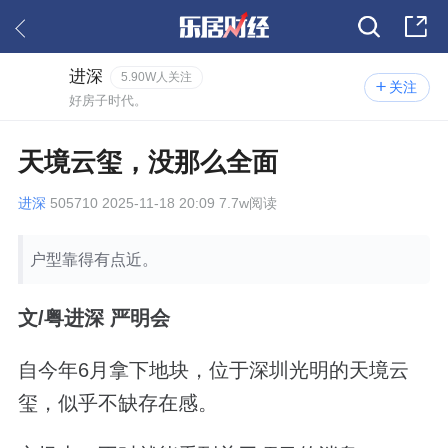
进深
5.90W人关注
关注
好房子时代。
天境云玺，没那么全面
进深
505710 2025-11-18 20:09 7.7w阅读
户型靠得有点近。
文
/
粤进深 严明会
自今年
6
月拿下地块，位于深圳光明的天境云
玺，似乎不缺存在感。