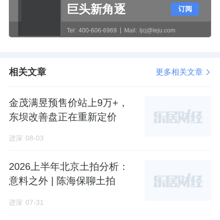
型的视野、隐私性估计较差。
巨头新角逐
订阅
比如，两梯三户的中间户型，西边的书房跟另
Tel:
400-606-6969
Mail:
ljcj@leju.com
一户型的阳台靠得就比较近；
相关文章
更多相关文章
东边的主卧衣帽间飘窗，也与另一户型的阳台
靠的很近。
金茂满昱预售价站上9万+，
两梯六户的楼栋，中间的两户，其书房的飘窗
东坝改善盘正在重新定价
分别正对着另一户型的飘窗和另一户型的生活
进深
08-03
阳台，并且距离都挺近。
2026上半年北京土拍分析：
两梯五户的中间户型，同样存在类似这样的窥
意料之外 | 陈海保聊土拍
视跟视野遮挡情况。
进深
07-31
所以应该说，虽然天境云玺在新规上做得比较