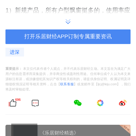
1
）新规产品，所有户型飘窗挺多的，
使用率应
该不错。
只是个别户型的部分房间，很多是飘窗“偷”出
打开乐居财经APP订制专属重要资讯
来的面积，空间上略显局促。
进深
2
）除了“楼王”单位
166
㎡，
其余一些户型也有
重要提示：
本文仅代表作者个人观点，并不代表乐居财经立场。本文旨在为满足广大
双阳台设计；
用户的信息需求而采集提供，并非商业性或盈利性用途。任何单位或个人认为本文来
源标注有误，或涉嫌侵犯其知识产权等相关权利的，请提供身份证明、权属证明及详
细侵权情况证明等相关资料，点击【
联系客服
】或发邮件至【ljcj@leju.com】，我们
或在餐厅位置有飘窗，产品整体通透性应该较
将及时审核处理。
好。
696
3
）主要是不足。
项目同一层楼的户型，距离都比较近，部分户
《乐居财经精选》