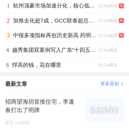
杭州顶豪市场加速分化，核心低密资产迎来价值兑现
10.5w阅读
热
但从天境云玺传出的户型图看，这一点并没有
加推去化超7成，GCC联泰超总湾再次引爆深圳顶豪市场认购热潮
10.2w阅读
热
做得很好。
中报多项指标再创历史新高 药明康德将高质量发展成果“分发”到位
10.2w阅读
热
因此项目除了两梯两户的户型，整体在对视、
隐私这块或多或少都存在一定的问题。
4
越秀集团双案例写入广东“十四五”公共文化答卷，复合文化空间助力青年发展型城市建设
10.1w阅读
这种百密一疏的情况，跟天境云玺开发商的强
5
悍高的钱，花在哪里
10.1w阅读
强联合；
最新文章
更多原创
以及以往所传达的对项目的重视，似乎形成鲜
明的对比。
招商望海玥首推住宅，李逢
春打出了明牌
毕竟几大国企的联合，
外界普遍认为，项目能
带给市场不少的惊喜。
进深
1小时前