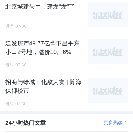
北京城建失手，建发“发”了
好。
但在户型与户型之间的这种间距，与视野错位
进深
07-30
上，做得不是很足。
建发房产49.77亿拿下昌平东
甚至还不如一些以往的非新规产品。
小口2号地，溢价10。6%
毕竟，比如说像两梯三户这种楼栋，户型配比
进深
07-30
并不算多。
招商与绿城：化敌为友 | 陈海
其实通过对楼栋不同的户型单元进行扭向，就
保聊楼市
尽可能可以避免对视、视野遮挡这种情况发生
进深
07-30
的。
24小时热门文章
以往的很多一些楼盘，不管是新规还是非新
更多热读
规，就是这样干的。