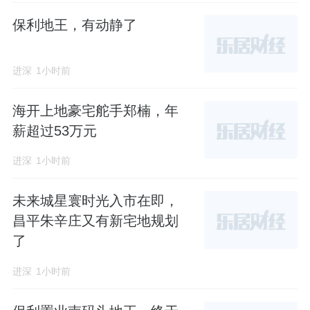
天境云玺的开发主体为深圳市振业天发开发建
保利地王，有动静了
设有限公司（以下简称“振业天发”）。
进深
1小时前
该公司注册资本
8
亿元，法定代表人、董事、经
理为毛中义。
海开上地豪宅舵手郑楠，年
薪超过53万元
据公开资料，毛中义是振业集团深圳公司党支
部书记执行董事。
进深
1小时前
目前股权方面，振业天发由振业集团、
天健集
未来城星寰时光入市在即，
团
、光明建设集团
分别持有
40%
、
30%
、
昌平朱辛庄又有新宅地规划
了
30%
。
进深
1小时前
没错，天境云玺项目地块，是由三家深圳国企
拿下并开发的。