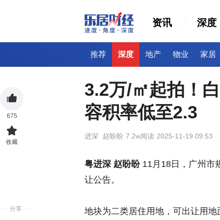
资讯
深度
推荐
深度
地产
物业
家居
3.2万/㎡起拍
容积率低至2.3
675
进深
赵盼盼
7.2w阅读
2025-11-19 09:53
收藏
粤进深 赵盼盼
11月18日，广州市
让公告。
分享
地块为二类居住用地，可出让用地面积