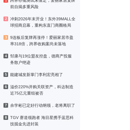
跨界存储测试未落定，爱丽家居复牌
1
前自揭多重风险
冲刺2026年末开业！东外39MALL全
2
球招商启幕，重构东直门商圈格局
9连板后复牌再涨停！爱丽家居市盈
3
率318倍，跨界收购案尚未落地
邹康与19位盟友控盘，德商产投服
4
务散户绝迹
能建城发新掌门李利宏亮相了
5
溢价220%并购关联资产，科达制造
6
近75亿元重组被否
佘学彬已定好行动纲领，老将离职了
7
TGV 赛道领跑者 海目星携手蓝思科
8
技掘金先进封装