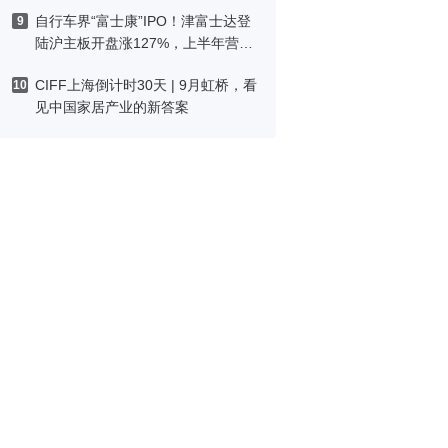
自行车界“富士康”IPO！津富士达登
9
陆沪主板开盘涨127%，上半年营收
预增最高26%
CIFF上海倒计时30天 | 9月虹桥，看
10
见中国家居产业的新答案