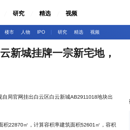
研究
精选
视频
楼市
人物
IPO
研究
精选
视频
！白云新城挂牌一宗新宅地，
规自局官网挂出白云区白云新城AB2911018地块出
22870㎡，计算容积率建筑面积52601㎡，容积