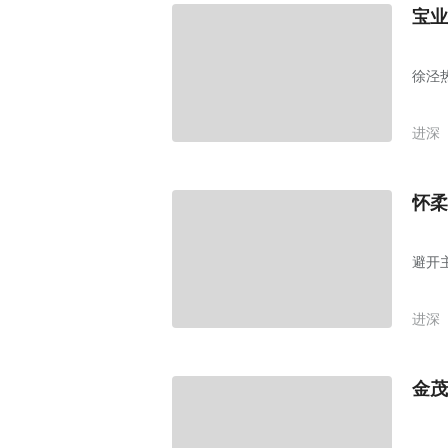
宝业
徐泾
进深
怀柔
避开
进深
金茂