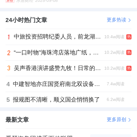
乐居财经
2025-09-08
原创
24小时热门文章
更多热读
中旅投资招聘纪委人员，前龙湖副总裁胡若翔掌舵
10.4w阅读
热
“一口时物”海珠湾店落地广纸，越秀地产以“新鲜现制”商业新场景打造社区高品质生活
10.2w阅读
热
吴声香港演讲盛赞九牧！日常的小锚点变成科技突破点！
10.2w阅读
热
4
中建智地亦庄国贤府南北双设备平台，得房率创区域新高
7.4w阅读
5
报规图不清晰，顺义国企悄悄换了
6.2w阅读
最新文章
更多原创