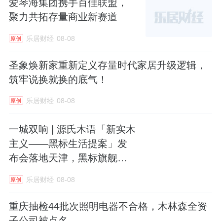
爱琴海集团携手百佳联盟，
聚力共拓存量商业新赛道
乐居财经
08-08
原创
圣象焕新家重新定义存量时代家居升级逻辑，
筑牢说换就换的底气！
乐居财经
08-08
原创
一城双响 | 源氏木语「新实木
主义——黑标生活提案」发
布会落地天津，黑标旗舰店
盛大启幕
乐居财经
08-08
原创
重庆抽检44批次照明电器不合格，木林森全资
子公司被点名