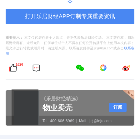
代表围坐一桌，同步收集民意，共享服务信
息。
打开乐居财经APP订制专属重要资讯
这一机制很快显现成效。去年夏天，多位业主
反映小区缺乏公共活动空间，尤其是老年人和
重要提示：
本文仅代表作者个人观点，并不代表乐居财经立场。 本文著作权，归乐
居财经所有。未经允许，任何单位或个人不得在任何公开传播平台上使用本文内容；
儿童无处休闲。在赵艳颖提议下，社区党支部
经允许进行转载或引用时，请注明来源。联系请发邮件至ljcj@leju.com或点击
联系客
服
牵头召开党建议事联席会，物业、业委会、居
1626
民代表齐聚一堂。
“我们可以把每栋楼一楼大厅的空置区域利用起
来。”赵艳颖指着规划图提议，“这些空间原本
《乐居财经精选》
只是通道，改造后可以成为邻里交流的‘微空
物业卖壳
订阅
间’。”
Tel:
400-606-6969
Mail:
ljcj@leju.com
这个想法得到了各方支持。更难得的是，改造