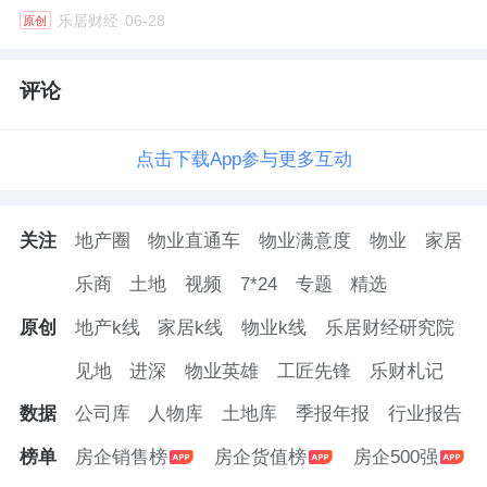
解后，两家人反而成了朋友，还一起参加了社
乐居财经
06-28
原创
区活动。
评论
“物业工作的核心是‘服务’，但最高境界是‘联
结’。”赵艳颖总结道，“当我们帮助业主解决了
点击下载App参与更多互动
实际困难，当他们感受到被关心、被尊重，信
任就建立了。有了信任，社区事务就好协商，
关注
地产圈
物业直通车
物业满意度
物业
家居
邻里关系就容易和谐。”
乐商
土地
视频
7*24
专题
精选
如今，走在赵艳颖管理的小区，看到的是一幅
原创
地产k线
家居k线
物业k线
乐居财经研究院
生动的社区生活图景：晨练的老人会相互提醒
见地
进深
物业英雄
工匠先锋
乐财札记
添衣，年轻的父母在儿童区交流育儿经验，志
数据
公司库
人物库
土地库
季报年报
行业报告
愿者正在策划下个月的邻里节活动。那些曾经
冷漠的擦肩而过，变成了温暖的点头微笑；那
榜单
房企销售榜
房企货值榜
房企500强