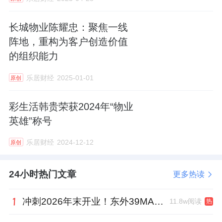
策划“微活动”体系。针对“一老一小”两大重点群
长城物业陈耀忠：聚焦一线
体，物业联合社区、第三方机构，推出了贯穿
阵地，重构为客户创造价值
全年的活动日历。
的组织能力
暑假来临前，赵艳颖注意到小区微信群里双职
乐居财经
2025-01-01
原创
工家长的焦虑：“孩子放假一个人在家不放心”
彩生活韩贵荣获2024年“物业
“报托管班太贵且接送不便”。她立即与社区沟
英雄”称号
通，整合物业会议室、活动室等场地资源，联
合专业教育机构，在社区内提供低偿的托管服
乐居财经
2024-12-12
原创
务。
24小时热门文章
更多热读
了解到有独居老人因为腿脚不便很少下楼，赵
艳颖也会安排客服人员每周定期上门探望，代
冲刺2026年末开业！东外39MALL全球招商启幕，重构东直门商圈格局
11.8w阅读
热
购生活用品。