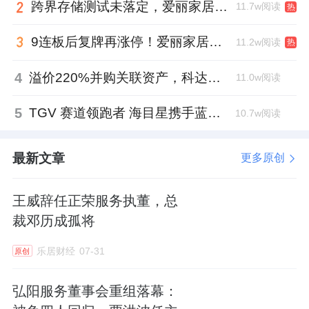
跨界存储测试未落定，爱丽家居复牌前自揭多重风险
11.7w阅读
热
这些看似琐碎的工作，逐渐编织起社区的温情
9连板后复牌再涨停！爱丽家居市盈率318倍，跨界收购案尚未落地
11.2w阅读
热
网络。赵艳颖要求团队每个人都要学会换位思
考：“如果这是我们的父母住在小区，我们希望
4
溢价220%并购关联资产，科达制造近75亿元重组被否
11.0w阅读
他们得到怎样的服务？如果这是我们的孩子，
5
TGV 赛道领跑者 海目星携手蓝思科技掘金先进封装
10.7w阅读
我们希望他在怎样的环境中成长？”
荣誉背后：十五年如一日的坚守
最新文章
更多原创
2024年2月，在西安市物业管理行业协会第二
王威辞任正荣服务执董，总
届“最美物业人”评选活动中，赵艳颖荣获“最美
裁邓历成孤将
项目经理”称号。两个月后，她所管理的项目被
乐居财经
07-31
原创
雁塔区住房和城乡建设局评为“红色物业”示范
项目。
弘阳服务董事会重组落幕：