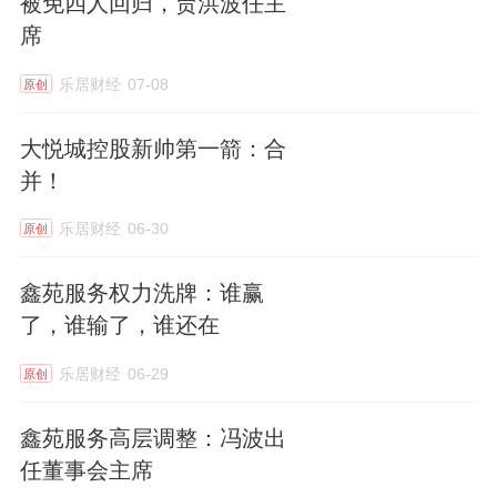
被免四人回归，贾洪波任主
面对荣誉，赵艳颖表现得很平静：“这些奖项是
席
属于整个团队的，更是属于我们业主的。没有
他们的参与和支持，物业工作就是无源之水。”
乐居财经
07-08
原创
“陌邻变睦邻”，这五个字或许是对赵艳颖十五
大悦城控股新帅第一箭：合
年工作最好的概括。
并！
乐居财经
06-30
原创
刚入职时，赵艳颖面对的还是一个典型的“生人
社区”：邻居相见不相识，公共事务无人问，琐
鑫苑服务权力洗牌：谁赢
事纠纷却不少。
了，谁输了，谁还在
有一次因为楼上漏水问题，两户业主争执不下
乐居财经
06-29
原创
找到物业，赵艳颖没有简单调解了事，而是邀
鑫苑服务高层调整：冯波出
请两家人坐下来喝茶沟通。“其实都是通情达理
任董事会主席
的人，只是缺少沟通渠道。”她回忆道，那次调