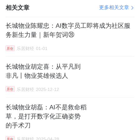
遵循“节约资源、以本求新”的原则——废弃的
相关文章
更多相关文章
桌椅被重新油漆利用，业主捐赠的书籍充实了
图书角，社区艺术爱好者创作的书画成了最佳
长城物业陈耀忠：AI数字员工即将成为社区服
装饰。
务新生力量｜新年贺词㉘
乐居财经
01-01
几个月后，小区里出现了书画创作室、邻里茶
原创
话角、儿童绘本馆等九个主题功能空间，形成
长城物业胡定喜：从平凡到
独特的“一楼一特色”格局。
非凡丨物业英雄候选人
微处见情：从“生人社区”到“熟人社会”
乐居财经
2025-12-12
原创
空间改造只是第一步。赵艳颖深知，物理空间
长城物业胡磊：AI不是救命稻
的变化必须辅以人文活动的滋养，才能真正让
草，是打开数字化正确姿势
邻里关系破冰。
的手术刀
于是，赵艳颖带领团队与社区联手，开始精心
乐居财经
2025-04-28
原创