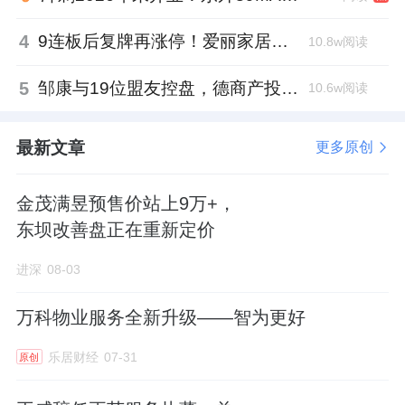
准定位等复杂挑战，将高空作业化为技术与勇
气的双重展示。
4
9连板后复牌再涨停！爱丽家居市盈率318倍，跨界收购案尚未落地
10.8w阅读
在永升服务南京公司，他带领团队攻克超300
5
邹康与19位盟友控盘，德商产投服务散户绝迹
10.6w阅读
项高空作业难题，将外立面维修合格率提升至
99.8%，用一根安全绳织就了坚实的安全轨
最新文章
更多原创
迹。
金茂满昱预售价站上9万+，
他的故事，不仅是一位工匠的坚守，更是永升
东坝改善盘正在重新定价
服务品质与专业精神的缩影——那万家灯火照
进深
08-03
亮的，正是无数如他一般，在平凡岗位上缔造
不平凡的“永升工匠”。
万科物业服务全新升级——智为更好
乐居财经
07-31
原创