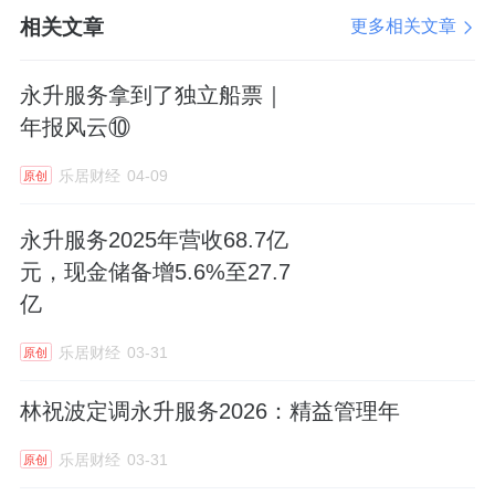
相关文章
更多相关文章
进入永升“二五战略发展期”以来，公司着开始
培训员工对客的多重服务力打造，大力发展业
永升服务拿到了独立船票｜
年报风云⑩
主生活“刚需”的到家服务。李培也开始思考如
何将个人经验转化为团队动能。
乐居财经
04-09
原创
他创新推出“家政服务高空作业标准”，涵盖空
永升服务2025年营收68.7亿
调外机深度清洁、高空玻璃检测等10余项自主
元，现金储备增5.6%至27.7
研发的服务规范。通过调研百余户家庭，他独
亿
创三维评估体系，精准提炼出“环境适配、技术
乐居财经
03-31
原创
适配、需求适配”的服务准则，让服务更精准、
更贴心。
林祝波定调永升服务2026：精益管理年
乐居财经
03-31
由他带队培训出的“全能工程师”团队，已覆盖3
原创