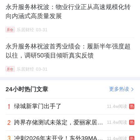
市20余个项目，孵化出15位获得“五星服务认
永升服务林祝波：物业行业正从高速规模化转
证”的技术骨干，真正实现了从“一人绝活”到“团
向内涵式高质量发展
队精兵”的质变。
乐居财经
03-31
原创
永升服务林祝波首秀业绩会：履新半年强度超
安全绳上的传承
以往，调研50项目倾听真实反馈
从扎根一线的项目锤炼，到传承技艺的专业带
乐居财经
03-31
原创
教，李培在二十余年的职业生涯中，亲历上千
次高空抢修，始终保持“零事故”的卓越纪录，
24小时热门文章
更多热读
并培养了上百名工程师，成为永升服务专业人
绿城新掌门出手了
才梯队建设的关键力量。
11.4w阅读
热
跨界存储测试未落定，爱丽家居复牌前自揭多重风险
11.4w阅读
凭借“听声辨位、目视断源”的深厚功力，他能
热
从容应对大理石幕墙毫米级修复、高空管网精
冲刺2026年末开业！东外39MALL全球招商启幕，重构东直门商圈格局
11.4w阅读
热