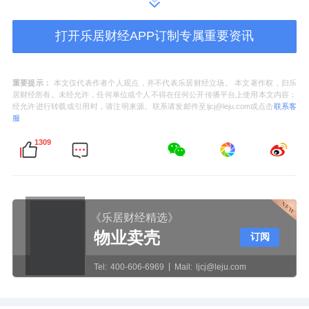
二次开裂。
打开乐居财经APP订制专属重要资讯
重要提示：
本文仅代表作者个人观点，并不代表乐居财经立场。 本文著作权，归乐
居财经所有。未经允许，任何单位或个人不得在任何公开传播平台上使用本文内容；
清除松散层后，通过渗透型界面剂与轻质抗裂
经允许进行转载或引用时，请注明来源。联系请发邮件至ljcj@leju.com或点击
联系客
服
砂浆，进行六道工序的“肌肤再生”修复。
1309
为确保作业期间行人安全，李培采用高空作业
网格化防护体系，在施工区域周边拉设双层警
戒线，全程防护碎块掉落。修复工作持续一
《乐居财经精选》
周，最终墙面平整度超预期，并凭借先进工艺
物业卖壳
订阅
大幅提升外墙抗裂性能，成为区域内的标杆服
Tel:
400-606-6969
Mail:
ljcj@leju.com
务案例。
从“一人绝活”到“团队精兵”