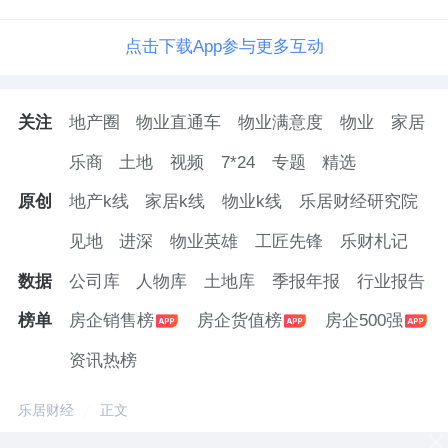
点击下载App参与更多互动
关注
地产圈
物业直通车
物业满意度
物业
家居
乐商
土地
视频
7*24
专题
精选
原创
地产k线
家居k线
物业k线
乐居财经研究院
见地
进深
物业英雄
工匠先锋
乐财札记
数据
公司库
人物库
土地库
季报年报
行业报告
榜单
房企销售榜
房企货值榜
房企500强
资讯热榜
乐居财经
正文