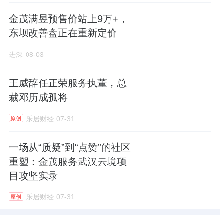
口的点心。
金茂满昱预售价站上9万+，
今年大年初一，寒风凛冽，一个孩子被反锁在
东坝改善盘正在重新定价
门外。苏义群接到消息后立即赶到，毫不犹豫
进深
08-03
地脱下自己的外套裹住孩子，自己在冷风中瑟
瑟发抖地陪伴，直至家人归来。
王威辞任正荣服务执董，总
裁邓历成孤将
“我也是母亲，看不得孩子受一点委屈。”苏义
乐居财经
07-31
群说得很朴实，却道出了她一切行动的源动力
原创
——将心比心，以心换心。
一场从“质疑”到“点赞”的社区
重塑：金茂服务武汉云境项
那些曾受她照顾的孩子，如今见到她总会欢快
目攻坚实录
地喊着“啤酒花阿姨”，然后给她一个大大的拥
抱。在孩子们纯真的眼睛里，苏义群看到了超
乐居财经
07-31
原创
越职业关系的真挚情感。