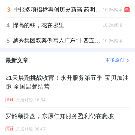
说，“有她在，我们这些老人住得特别安心。”
中报多项指标再创历史新高 药明康德将高质量发展成果“分发”到位
10.2w阅读
热
苏义群的通讯录里存着许多老人子女的电话，
4
悍高的钱，花在哪里
10.2w阅读
“我会经常向他们汇报老人的近况，让他们在外
5
越秀集团双案例写入广东“十四五”公共文化答卷，复合文化空间助力青年发展型城市建设
也能放心。”这种超越职责的关怀，编织起社区
10.2w阅读
温暖的安全网。
最新文章
更多原创
母爱，在倾情呵护中绽放
21天晨跑挑战收官！永升服务第五季"宝贝加油
对于因家庭特殊情况暂时无人照料的业主子
跑"全国温馨结营
女，苏义群同样倾注了满满的关爱。
乐居财经
16:54
原创
她巧妙地将物业服务中心一角布置成孩子们的
罗韶颖操盘，东原仁知服务盈利仍在爬坡
临时学习空间，利用工作间隙辅导作业；她会
细心记下每个孩子的饮食习惯，为他们准备可
乐居财经
08-07
原创