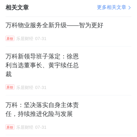
渍，最终却得知眼镜已在业主家中找到。
相关文章
更多相关文章
尽管白忙了一场，业主却被她执着的精神深深
万科物业服务全新升级——智为更好
打动：“小苏为了我的事，在垃圾堆里翻了整整
乐居财经
07-31
原创
一天，这样的物业人员哪里找？”不久，业主特
地送来一面锦旗，表达内心的感激。
万科新领导班子落定：徐恩
利当选董事长、黄宇续任总
“即使最终没找到，我也要让业主看到我们尽力
裁
了。”苏义群说，“物业工作就是这样，结果重
乐居财经
07-31
原创
要，但更重要的是让业主知道，他们的事有人
放在心上。”
万科：坚决落实自身主体责
任，持续推进化险与发展
温暖，在邻里守望中流淌
乐居财经
07-31
原创
在苏义群服务的社区里，空巢老人是她特别的