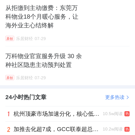
牵挂。她常说：“老人们需要的不仅是服务，还
从拒缴到主动缴费：东莞万
有陪伴。”
科物业18个月暖心服务，让
海外业主心结终解
张阿姨（化名）的子女长期不在身边，内心孤
乐居财经
07-29
独，甚至只愿接受苏义群递来的药物。在老人
原创
心中，这个总是面带微笑的物业管家早已是亲
万科物业官宣服务升级 30 余
人一般的存在。渐渐地，“啤酒花闺女”的称呼
种社区隐患主动预判处置
在老人间传开了。
乐居财经
07-29
原创
同楼的李大叔（化名）靠摆摊维持生计，苏义
群不仅主动捐赠家中玩具让他售卖，更在他身
24小时热门文章
更多热读
体不适时及时送医照料。这些看似“顺手”的小
杭州顶豪市场加速分化，核心低密资产迎来价值兑现
10.5w阅读
热
事，却深深温暖了老人的心。
加推去化超7成，GCC联泰超总湾再次引爆深圳顶豪市场认购热潮
10.2w阅读
热
“小苏就像我们的女儿一样，”李大叔动情地