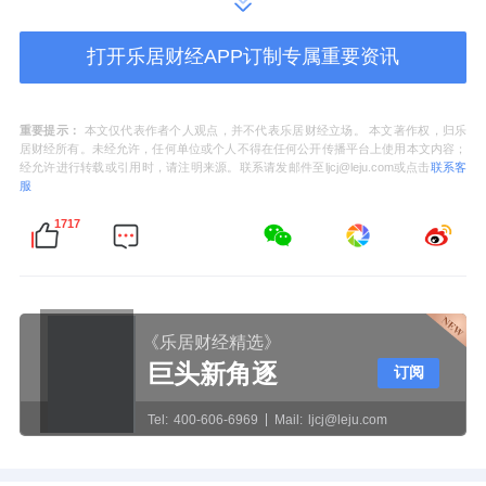
执着，在尽职尽责中闪光
打开乐居财经APP订制专属重要资讯
苏义群收获的第一面锦旗，背后有着一段令人
重要提示：
本文仅代表作者个人观点，并不代表乐居财经立场。 本文著作权，归乐
动容的故事。
居财经所有。未经允许，任何单位或个人不得在任何公开传播平台上使用本文内容；
经允许进行转载或引用时，请注明来源。联系请发邮件至ljcj@leju.com或点击
联系客
服
那天，一位业主不小心将价值万元的特殊眼镜
1717
当作垃圾丢弃，发现后焦急万分地求助苏义
群。面对几乎不可能完成的任务，苏义群没有
犹豫，立即前往垃圾堆放点。
《乐居财经精选》
时值盛夏，高温下的垃圾堆散发着难闻的气
巨头新角逐
订阅
味，但她毫不在意，一袋一袋地翻找，一小时
Tel:
400-606-6969
Mail:
ljcj@leju.com
又一小时地坚持。从白天到黑夜，连续十余小
时的搜寻，汗水浸透了工装，双手沾满了污