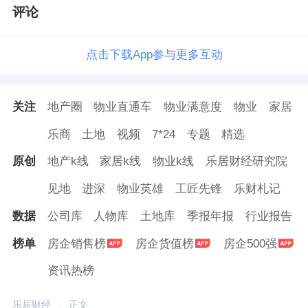
评论
平凡岗位上的不凡坚守
点击下载App参与更多互动
苏义群入职合肥
万科
物业的时间并不长，却已
成为优秀管家的代表。谈及为何能获得如此多
的认可，她认为没有什么秘诀：“就是把业主当
关注
地产圈
物业直通车
物业满意度
物业
家居
成自家人，把他们的事当成自己的事。”
乐商
土地
视频
7*24
专题
精选
原创
地产k线
家居k线
物业k线
乐居财经研究院
五面锦旗的背后，是无数个加班加点的日夜，
是无数件“顺手”的小事，是无数次将心比心的
见地
进深
物业英雄
工匠先锋
乐财札记
付出。苏义群用行动诠释着万科物业“有事帮忙
数据
公司库
人物库
土地库
季报年报
行业报告
管家好”的五好服务理念，更践行着“让更多用
榜单
房企销售榜
房企货值榜
房企500强
户体验物业服务之美好”的企业使命。
资讯热榜
在物业服务这个平凡的岗位上，苏义群没有惊
乐居财经
正文