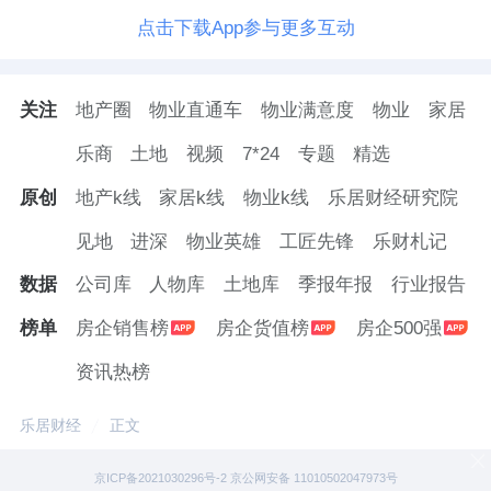
点击下载App参与更多互动
关注
地产圈
物业直通车
物业满意度
物业
家居
乐商
土地
视频
7*24
专题
精选
原创
地产k线
家居k线
物业k线
乐居财经研究院
见地
进深
物业英雄
工匠先锋
乐财札记
数据
公司库
人物库
土地库
季报年报
行业报告
榜单
房企销售榜
房企货值榜
房企500强
资讯热榜
乐居财经
正文
京ICP备2021030296号-2 京公网安备 11010502047973号