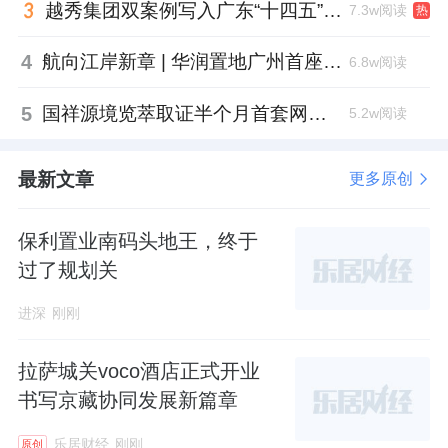
越秀集团双案例写入广东“十四五”公共文化答卷，复合文化空间助力青年发展型城市建设
7.3w阅读
热
4
航向江岸新章 | 华润置地广州首座万象城金秋迎客
6.8w阅读
5
国祥源境览萃取证半个月首套网签出炉：2.71万/㎡、86折
5.2w阅读
最新文章
更多原创
保利置业南码头地王，终于
过了规划关
进深
刚刚
拉萨城关voco酒店正式开业
书写京藏协同发展新篇章
乐居财经
刚刚
原创