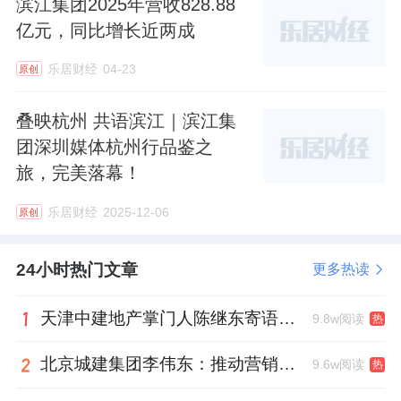
滨江集团2025年营收828.88
亿元，同比增长近两成
乐居财经
04-23
原创
叠映杭州 共语滨江｜滨江集
团深圳媒体杭州行品鉴之
旅，完美落幕！
乐居财经
2025-12-06
原创
24小时热门文章
更多热读
天津中建地产掌门人陈继东寄语青年“跳出舒适区”，曾任银行信贷经理
9.8w阅读
热
北京城建集团李伟东：推动营销工作稳中提质，严控库存增量
9.6w阅读
热