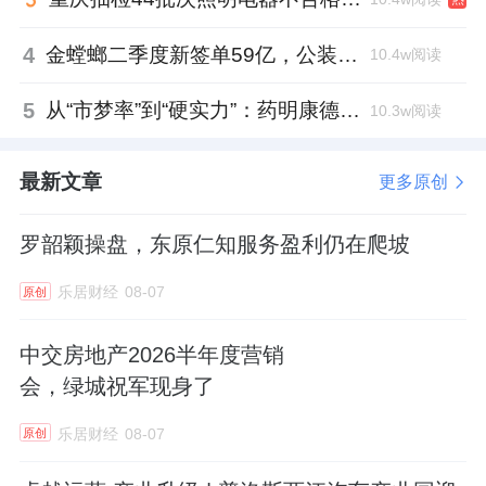
4
金螳螂二季度新签单59亿，公装业务贡献逾八成
10.4w阅读
5
从“市梦率”到“硬实力”：药明康德如何用业绩填平2021年估值鸿沟？
10.3w阅读
最新文章
更多原创
罗韶颖操盘，东原仁知服务盈利仍在爬坡
乐居财经
08-07
原创
中交房地产2026半年度营销
会，绿城祝军现身了
乐居财经
08-07
原创