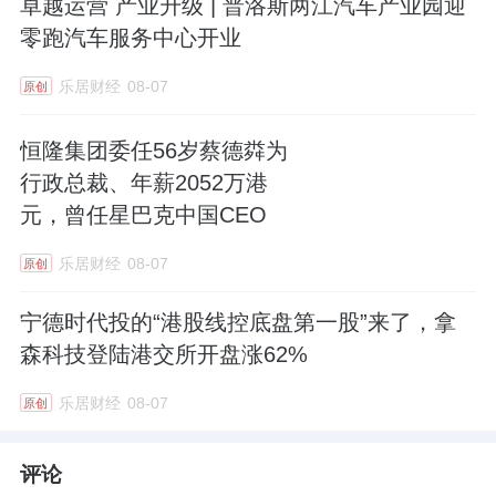
卓越运营 产业升级 | 普洛斯两江汽车产业园迎
零跑汽车服务中心开业
乐居财经
08-07
原创
恒隆集团委任56岁蔡德粦为
行政总裁、年薪2052万港
元，曾任星巴克中国CEO
乐居财经
08-07
原创
宁德时代投的“港股线控底盘第一股”来了，拿
森科技登陆港交所开盘涨62%
乐居财经
08-07
原创
评论