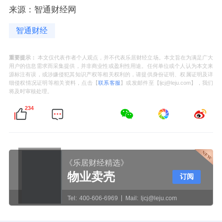
来源：智通财经网
智通财经
重要提示：
本文仅代表作者个人观点，并不代表乐居财经立场。本文旨在为满足广大
用户的信息需求而采集提供，并非商业性或盈利性用途。任何单位或个人认为本文来
源标注有误，或涉嫌侵犯其知识产权等相关权利的，请提供身份证明、权属证明及详
细侵权情况证明等相关资料，点击【
联系客服
】或发邮件至【ljcj@leju.com】，我们
将及时审核处理。
234
《乐居财经精选》
物业卖壳
订阅
Tel:
400-606-6969
Mail:
ljcj@leju.com