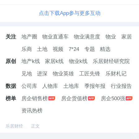
点击下载App参与更多互动
关注
地产圈
物业直通车
物业满意度
物业
家居
乐商
土地
视频
7*24
专题
精选
原创
地产k线
家居k线
物业k线
乐居财经研究院
见地
进深
物业英雄
工匠先锋
乐财札记
数据
公司库
人物库
土地库
季报年报
行业报告
榜单
房企销售榜
房企货值榜
房企500强
资讯热榜
乐居财经
正文