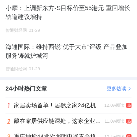
小摩：上调新东方-S目标价至55港元 重回增长
轨道建议增持
智通财经网
01-29
海通国际：维持西锐“优于大市”评级 产品叠加
服务铸就护城河
智通财经网
01-29
24小时热门文章
更多热读
家居卖场首单！居然之家24亿机构间REITs获深交所无异议函
12.0w阅读
热
藏在家居供应链深处，这家企业正在悄悄转型
11.0w阅读
热
重庆抽检44批次照明电器不合格，木林森全资子公司被点名
10.4w阅读
热