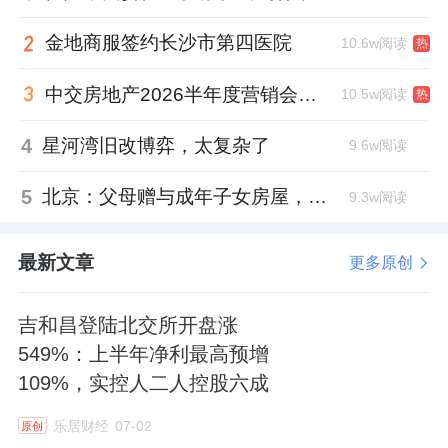
回望广州40年，珠江一直是恒定的资产导向。
金地商服签约长沙市第四医院
10.6w阅读
热
看几组数据就清楚了：近五年广州出让的338
宗宅地中，
一线南向江景地块不足
8
宗
。稀缺，
中交房地产2026半年度营销会，绿城祝军现身了
10.5w阅读
热
从来不是说说而已。再看房价梯度：越靠近珠
4
星河湾旧改博弈，太复杂了
9.6w阅读
江，价格越陡峭。
从江边向内陆，每后退
100
米，单价落差以万计
。这不是偶然，是市场用
5
北京：父母赠与成年子女房屋，不再核验子女的购房资格
9.3w阅读
真金白银投出的票。
最新文章
更多原创
二手市场的数据更说明问题：
江景房与非江景
房的价差超过
25%
，同样的地段，同样的配
吉和昌登陆北交所开盘涨
套，只差一条江的距离，资产成色便截然不
549%：上半年净利最高预增
同。
109%，实控人二人控股六成
乐居财经
07-02
原创