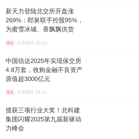
这条黄金水道的价值逻辑，早已被市场反复验
新天力登陆北交所开盘涨
证：
兑现前是预期，兑现后是壁垒
。江景房穿
269%：郎舅联手控股95%，
越周期的能力，源于它占有的不是一套房子，
为蜜雪冰城、香飘飘供货
而是一段不可再生的城市资源。
乐居财经
05-29
原创
惟有综合体能够孕育超级资产，广州滨江天地
中国信达2025年实现保交房
约
125
万方
壮阔大城的超级资产“三重密码”：
4.8万套，收购金融不良资产
第一重密码：不可复制的物理稀缺。
原值超3000亿元
在无数滨江项目追求“眺望”的距离感时，
乐居财经
04-01
这里
原创
完成了一次伟大的退让——主动将建筑线
最大
揽获三项行业大奖！北科建
后退
约
250
米，创造了全城最大的亲水广场
，
集团闪耀2025第九届新驱动
这是珠江唯一可触摸江水的潮汐平台。珠江四
力峰会
岸唯一成片完整开发的2公里黄金岸线，
白鹅潭