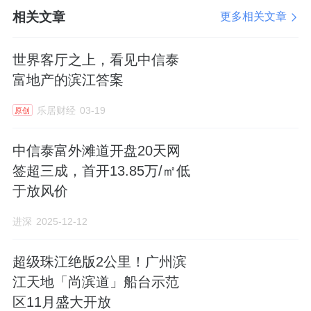
《五感的建筑》隈研吾建筑设计展（广州站）-
相关文章
更多相关文章
效果图
世界客厅之上，看见中信泰
富地产的滨江答案
雅诗阁优选服务公寓-效果图
乐居财经
03-19
原创
中信泰富外滩道开盘20天网
茑屋选书空间-效果图
签超三成，首开13.85万/㎡低
于放风价
船奇1914·XR超时空-效果图
进深
2025-12-12
这不是写在纸上的规划，是正在发生的“现在
超级珠江绝版2公里！广州滨
时”。每月一新的兑现力，更是一张圈层入场
江天地「尚滨道」船台示范
券。从国际艺文展演的优先席位，到双奢酒店
区11月盛大开放