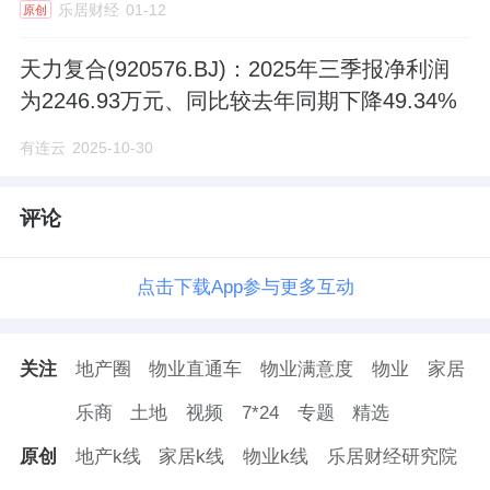
乐居财经
01-12
原创
惟此六星级
JW
万豪酒店与
国内首家
雅诗阁优选
服务公寓双奢联袂入驻
——这些不可复制的资
天力复合(920576.BJ)：2025年三季报净利润
源，标定着国际资本的价值共识。
为2246.93万元、同比较去年同期下降49.34%
有连云
2025-10-30
第二重密码：前所未有的滨水生活。
评论
约
20
万方
MBSP
商业，以
Mall
（
购物中心
）
+Block
（
商业街区
）
+Space
（
活力空间
）
点击下载App参与更多互动
+Park
（
生态公园
）
的全业态考量
，是对传统
商业的超前实践。这里没有冰冷的商业盒子，
关注
地产圈
物业直通车
物业满意度
物业
家居
只有街角慢调、滨水烟火。一种独特的生活方
乐商
土地
视频
7*24
专题
精选
式正在成型，既有塞纳河左岸的艺术浓度，又
原创
地产k线
家居k线
物业k线
乐居财经研究院
有纽约哈德逊广场的生活气息。