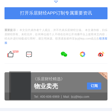
三月，建筑诗人隈研吾携《五感的建筑》
全球
巡展
广州
打开乐居财经APP订制专属重要资讯
站
而来，于船台
1914
展开建筑与江水
的直接对话。
重要提示：
本文仅代表作者个人观点，并不代表乐居财经立场。 本文著作权，归乐
四月，
全球第
12
家
/
中国首家雅诗阁优选服务公
居财经所有。未经允许，任何单位或个人不得在任何公开传播平台上使用本文内容；
经允许进行转载或引用时，请注明来源。联系请发邮件至ljcj@leju.com或点击
联系客
寓开业，将国际旅居美学化为日常背景。
服
1210
五月，中国大陆首家茑屋
选书空间与广州首个
苹果
VisionProXR
艺术馆
——
船奇
1914·XR
超
时空
联袂登场。
《乐居财经精选》
下半年，船台
1914
商业全景启幕，
更多活力、
物业卖壳
订阅
松弛、艺术、文化创意空间将
汇聚于此。
Tel:
400-606-6969
Mail:
ljcj@leju.com