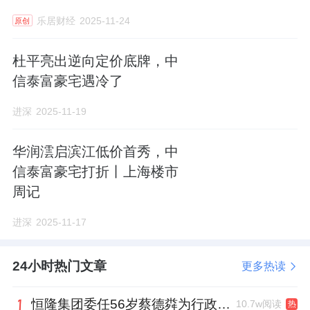
的专属礼遇，从全球甄选的美食私宴，到亲子
乐居财经
2025-11-24
原创
成长的定制体验。住在这里的人，共享的不仅
是江景，更是审美、品位与资源。
杜平亮出逆向定价底牌，中
信泰富豪宅遇冷了
进深
2025-11-19
中信泰富
地产在全国各地落地的系列圈层活动
这也是广州滨江天地成为顶级资产价值的基
华润澐启滨江低价首秀，中
信泰富豪宅打折丨上海楼市
石，当别人还在描绘蓝图，这里已经建好了一
周记
座滨水大城。对于聪明的买家来说，这意味着
一件事：
现在入场，就是站在价值兑现的前
进深
2025-11-17
夜。
24小时热门文章
更多热读
/
03
惟有超级极核，是永恒的房价护城河
/
恒隆集团委任56岁蔡德粦为行政总裁、年薪2052万港元，曾任星巴克中国CEO
10.7w阅读
热