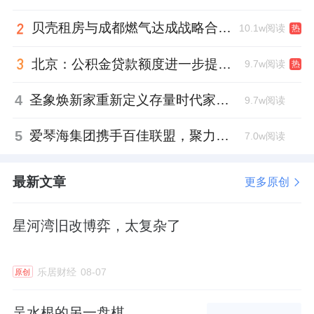
末，第一创业证券新增客户22.87万户，新增客
贝壳租房与成都燃气达成战略合作 打通安全巡检“最后一米”
10.1w阅读
户资产规模187.32亿元，投顾签约客户数、签
热
约资产规模较上年末分别增长356.20%、
北京：公积金贷款额度进一步提高、最高可贷340万元
9.7w阅读
热
208.61%。截至2025年末，公司融资融券本金
余额95.24亿元，较上年末增长28.72%，融资
4
圣象焕新家重新定义存量时代家居升级逻辑，筑牢说换就换的底气！
9.7w阅读
融券客户平均维持担保比例285.10%。此外，
5
爱琴海集团携手百佳联盟，聚力共拓存量商业新赛道
7.0w阅读
公司金融产品销售规模139.65亿元，同比增长
11.57%。
最新文章
更多原创
扎实推进金融“五篇大文章”建设
星河湾旧改博弈，太复杂了
自中央金融工作会议提出科技金融、绿色金
融、普惠金融、养老金融、数字金融等金融“五
乐居财经
08-07
原创
篇大文章”以来，资本市场持续深化政策落地。
2025年，第一创业证券紧扣新质生产力与高质
吴水根的另一盘棋