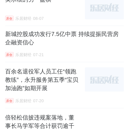
量发展要求，将金融“五篇大文章”作为服务国
家战略、优化资源配置的重要抓手，不断完善
乐居财经
08-07
原创
业务布局、创新产品服务、强化精准赋能，切
新城控股成功发行7.5亿中票 持续提振民营房
实提升服务质效，为建设金融强国贡献专业力
企融资信心
量。
乐居财经
07-21
原创
科技金融方面，2025年，一创投行助力完成48
只科技创新债的发行，合计承销规模136.63亿
百余名退役军人员工任“领跑
教练”，永升服务第五季“宝贝
元；助力3家科技型企业完成5单新三板股票定
加油跑”如期开展
向发行项目，合计募集资金5.40亿元。截至
2025年末，创金合信累计发行17只科技创新类
乐居财经
07-20
原创
基金，合计管理规模62.59亿元。
倍轻松信披违规案落地，董
绿色金融方面，第一创业证券全年绿色投资
事长马学军等合计获罚逾千