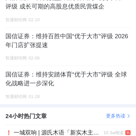
司债券承销规模排名行业第13名；绿色债券承
评级 成长可期的高股息优质民营煤企
销规模排名行业第29名；中小微企业支持债券
智通财经网
02-10
承销规模排名行业第19名。股权融资方面，
2025年，一创投行成功申报3单北交所IPO项
国信证券：维持百胜中国“优于大市”评级 2026
目。并购重组业务方面，2025年，一创投行作
年门店扩张提速
为独立财务顾问完成
国信证券
发行股份购买资
智通财经网
02-06
产暨关联交易项目，项目交易对价为51.92亿
元。值得一提的是，2025年，一创投行获批“银
国信证券：维持安踏体育“优于大市”评级 全球
化战略进一步深化
行间市场非金融企业债务融资工具一般主承销
商”资格，打通交易所与银行间两大核心债券市
智通财经网
01-28
场，标志着公司债券全牌照服务能力正式建
成。
24小时热门文章
更多热读
经纪业务持续深化财富管理转型。截至2025年
一城双响 | 源氏木语「新实木主义——黑标生活提案」发布会落地天津，黑标旗舰店盛大启幕
10.3w阅读
热