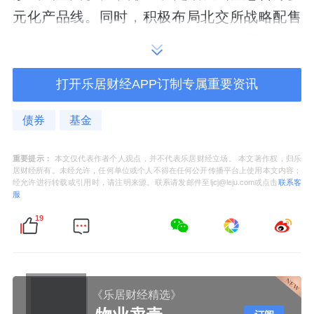
元化产品线。同时，积极布局北交所战略配售
投资业务，2025年，公司旗下资管产品成功获
配4家北交所首次公开发行股票，获配家数在参
打开乐居财经APP订制专属重要资讯
与北交所战略配售的证券公司中排名第1。此
外，ABS业务探索差异化路径，助力“一创——
债券
基金
湖南建投
商办物业1号资产支持专项计划”在上
交所成功发行，发行规模11.01亿元。
重要提示：
本文仅代表作者个人观点，并不代表乐居财经立场。 本文著作权，归乐
居财经所有。未经允许，任何单位或个人不得在任何公开传播平台上使用本文内容；
经允许进行转载或引用时，请注明来源。联系请发邮件至ljcj@leju.com或点击
联系客
值得一提的是，第一创业证券积极布局公募
服
REITs业务，由旗下控股子公司创金合信基金
19
作为管理人、公司作为专项计划管理人的“创金
合信首农产业园REIT”在上交所成功发行，是全
国首单总部型科创产业园公募REITs项目，发
《乐居财经精选》
行规模达36.85亿元,该项目从三元牛奶厂旧址