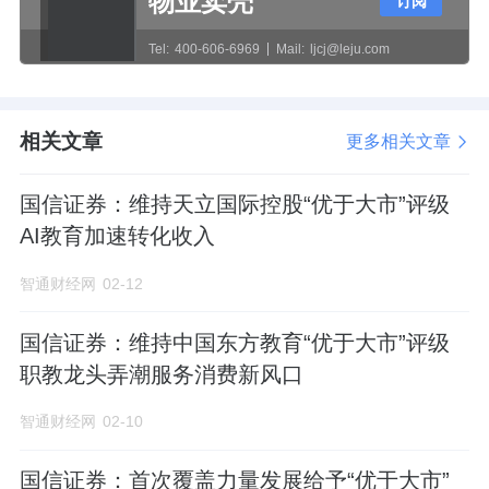
物业卖壳
订阅
改造升级成为聚焦移动智能科技产业的科创产
Tel:
400-606-6969
Mail:
ljcj@leju.com
业园，为盘活首都存量资产树立新标杆。
公募基金业务实现稳健发展。根据国泰海通
相关文章
更多相关文章
《基金业绩排行榜》，截至2025年末，创金合
信17只产品获得三年期五星基金评级，11只产
国信证券：维持天立国际控股“优于大市”评级
品同时获得三年期和五年期五星基金评级，公
AI教育加速转化收入
募基金管理规模1556.56亿元，较2024年末增
智通财经网
02-12
长6.79%。
国信证券：维持中国东方教育“优于大市”评级
投行业务主动服务国家战略。债权融资业务方
职教龙头弄潮服务消费新风口
面，2025年，一创投行完成债权融资项目148
智通财经网
02-10
单，总承销金额首次突破400亿元，企业债及
公司债承销规模行业排名第25名；科技创新公
国信证券：首次覆盖力量发展给予“优于大市”