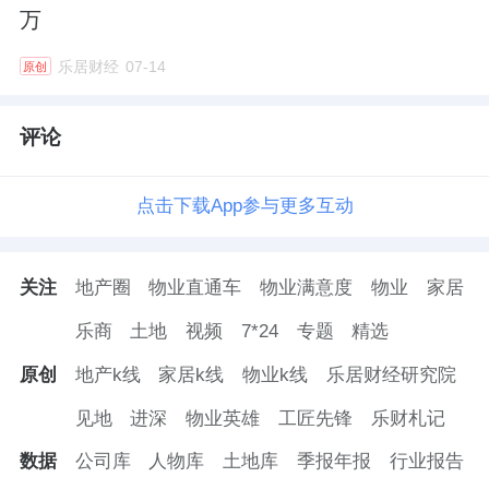
（含交易）规模544.39亿元，绿色融资规模
万
76.97亿元。作为深圳市绿色金融协会“绿色金
乐居财经
07-14
原创
融标准委员会”副主任委员单位，公司积极参与
深圳市绿色金融标准《绿色金融统计规范》
评论
《绿色投资评估指南》制定工作。
点击下载App参与更多互动
普惠金融方面，2025年，第一创业证券销售场
外公募基金2110余只，截至2025年末保有规模
关注
地产圈
物业直通车
物业满意度
物业
家居
18.33亿元，服务客户1.5万余位。截至2025年
末，公司通过公募REITs和可转债投资民营及
乐商
土地
视频
7*24
专题
精选
中小企业合计5.41亿元。一创投行积极服务创
原创
地产k线
家居k线
物业k线
乐居财经研究院
新型、成长型中小微企业，完成生和堂
见地
进深
物业英雄
工匠先锋
乐财札记
（874840.NQ）、美富特（874715.NQ）、金
数据
公司库
人物库
土地库
季报年报
行业报告
万众
（873534.NQ）3家民营企业新三板挂牌