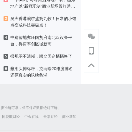
地产以“新鲜现制”商业新场景打造社
区高品质生活
吴声香港演讲盛赞九牧！日常的小锚
3
点变成科技突破点！
中建智地亦庄国贤府南北双设备平
4
台，得房率创区域新高
报规图不清晰，顺义国企悄悄换了
5
蠡湖头排标杆，克而瑞20维度排名
6
还原真实的玖映蠡湖
数据准确可靠，但不保证数据绝对正确。
同花顺财经
中金在线
云掌财经
商业新知