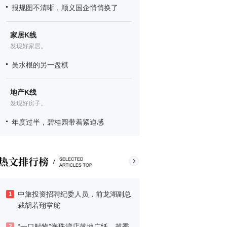
报规图不清晰，顺义国企悄悄换了
家居K线
发现好家居。
吴水根的另一盘棋
地产K线
发现好房子。
年度过半，碧桂园带着紧迫感
中旅投资招聘纪委人员，前龙湖副总
1
裁胡若翔掌舵
“一口时物”海珠湾店落地广纸，越秀
2