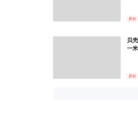
原创
贝壳
一米
原创