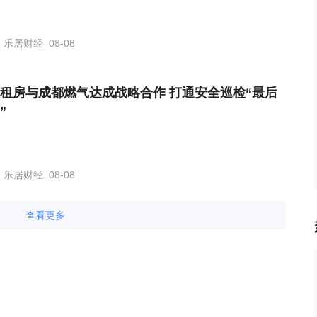
乐居财经
08-08
租房与成都燃气达成战略合作 打通安全巡检“最后
”
乐居财经
08-08
查看更多