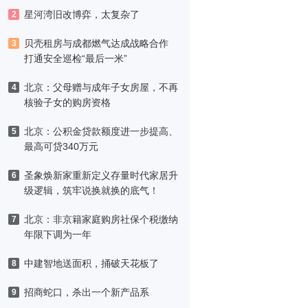
津，黑标旗舰店盛大启幕
星河湾旧改博弈，太复杂了
2
贝壳租房与成都燃气达成战略合作
3
打通安全巡检“最后一米”
北京：父母赠与成年子女房屋，不再
4
核验子女的购房资格
北京：公积金贷款额度进一步提高、
5
最高可贷340万元
圣象焕新家重新定义存量时代家居升
6
级逻辑，筑牢说换就换的底气！
北京：非京籍家庭购房社保个税缴纳
7
年限下调为一年
中建智地送面积，捅破天花板了
8
招商蛇口，杀出一个新产品系
9