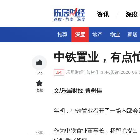
资讯
深度
推荐
深度
地产
物业
家居
中铁置业，有点
乐居财经
曾树佳
3.4w阅读
2026-05-
原创
160
文/乐居财经 曾树佳
收藏
年初，中铁置业召开了一场内部会
作为中铁置业董事长，杨智艳提出
分享