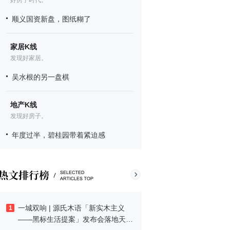
好房子时代。
顺义国资新盘，图纸糊了
家居K线
发现好家居。
吴水根的另一盘棋
地产K线
发现好房子。
年度过半，碧桂园带着紧迫感
一城双响 | 源氏木语「新实木主义
1
——黑标生活提案」发布会落地天