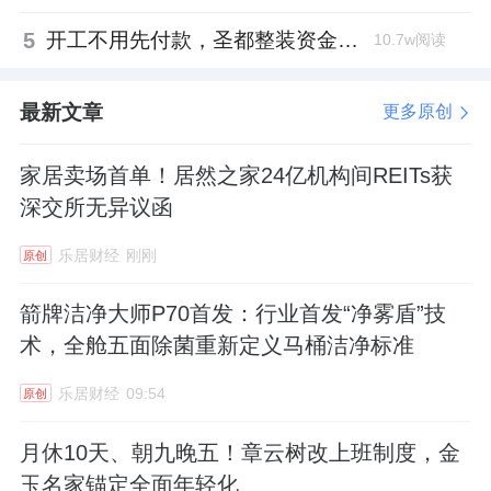
5
开工不用先付款，圣都整装资金存管服务总额破50亿元
10.7w阅读
最新文章
更多原创
家居卖场首单！居然之家24亿机构间REITs获
深交所无异议函
乐居财经
刚刚
原创
箭牌洁净大师P70首发：行业首发“净雾盾”技
术，全舱五面除菌重新定义马桶洁净标准
乐居财经
09:54
原创
月休10天、朝九晚五！章云树改上班制度，金
玉名家锚定全面年轻化