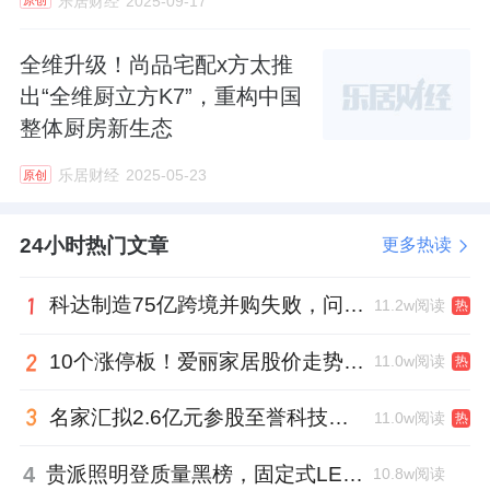
乐居财经
2025-09-17
原创
全维升级！尚品宅配x方太推
出“全维厨立方K7”，重构中国
整体厨房新生态
乐居财经
2025-05-23
原创
24小时热门文章
更多热读
科达制造75亿跨境并购失败，问题出在哪一关？
11.2w阅读
热
10个涨停板！爱丽家居股价走势有点狂
11.0w阅读
热
名家汇拟2.6亿元参股至誉科技，跨界布局工业级固态存储
11.0w阅读
热
4
贵派照明登质量黑榜，固定式LED灯具抽检不合格
10.8w阅读